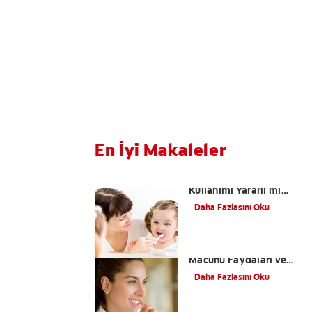
En İyi Makaleler
Çocuklarda Florür
Kullanımı Yararlı mı
Zararlı mı?
Daha Fazlasını Oku
Kalay Florürlü Diş
Macunu Faydaları ve
Zaralarları
Daha Fazlasını Oku