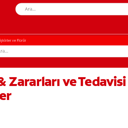
işkinler ve Florür
& Zararları ve Tedavis
er