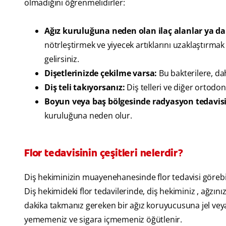
olmadığını öğrenmelidirler:
Ağız kuruluğuna neden olan ilaç alanlar ya d
nötrleştirmek ve yiyecek artıklarını uzaklaştırma
gelirsiniz.
Dişetlerinizde çekilme varsa:
Bu bakterilere, dah
Diş teli takıyorsanız:
Diş telleri ve diğer ortodont
Boyun veya baş bölgesinde radyasyon tedavisi
kuruluğuna neden olur.
Flor tedavisinin çeşitleri nelerdir?
Diş hekiminizin muayenehanesinde flor tedavisi görebilec
Diş hekimideki flor tedavilerinde, diş hekiminiz , ağzını
dakika takmanız gereken bir ağız koruyucusuna jel veya
yememeniz ve sigara içmemeniz öğütlenir.