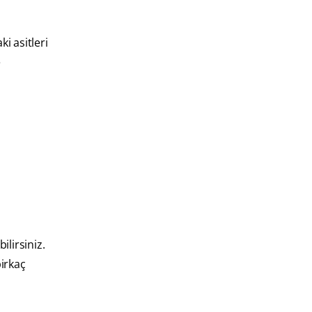
ki asitleri
e
ilirsiniz.
birkaç