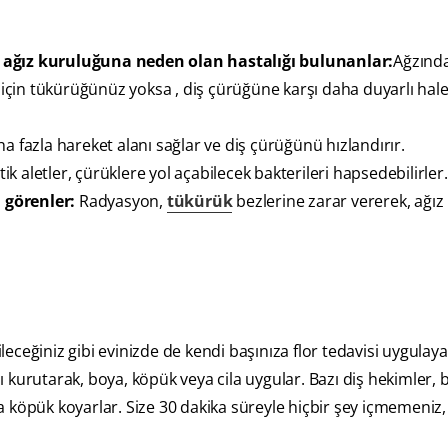
a ağız kuruluğuna neden olan hastalığı bulunanlar:
Ağzında
k için tükürüğünüz yoksa , diş çürüğüne karşı daha duyarlı hal
a fazla hareket alanı sağlar ve diş çürüğünü hızlandırır.
ik aletler, çürüklere yol açabilecek bakterileri hapsedebilirler.
 görenler:
Radyasyon,
tükürük
bezlerine zarar vererek, ağız
eğiniz gibi evinizde de kendi başınıza flor tedavisi uygulayab
zı kurutarak, boya, köpük veya cila uygular. Bazı diş hekimler, 
 köpük koyarlar. Size 30 dakika süreyle hiçbir şey içmemeniz,