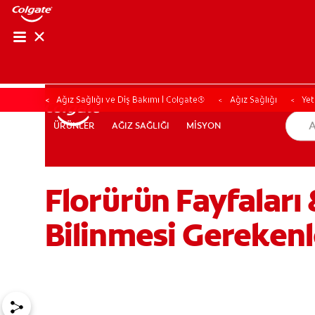
Ağız Sağlığı ve Diş Bakımı | Colgate®
Ağız Sağlığı
Yet
AĞIZ SAĞLIĞI
MİSYON
ÜRÜNLER
ÜRÜNLER
AĞIZ SAĞLIĞI
MİSYON
Florürün Fayfaları 
TR (TR)
KAYIT OL
Bilinmesi Gerekenl