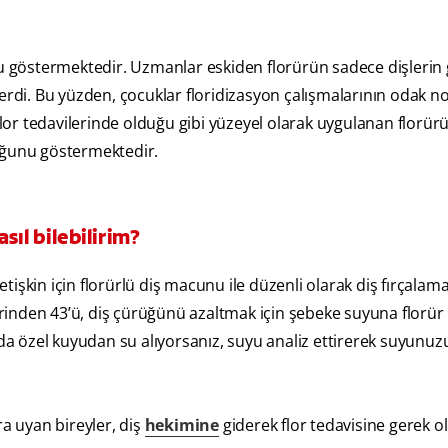
nu göstermektedir. Uzmanlar eskiden florürün sadece dişlerin
erdi. Bu yüzden, çocuklar floridizasyon çalışmalarının odak nok
 flor tedavilerinde olduğu gibi yüzeyel olarak uygulanan florü
uğunu göstermektedir.
sıl bilebilirim?
yetişkin için florürlü diş macunu ile düzenli olarak diş fırçalam
inden 43’ü, diş çürüğünü azaltmak için şebeke suyuna florür
a özel kuyudan su alıyorsanız, suyu analiz ettirerek suyunuz
ra uyan bireyler, diş
hekimine
giderek flor tedavisine gerek o