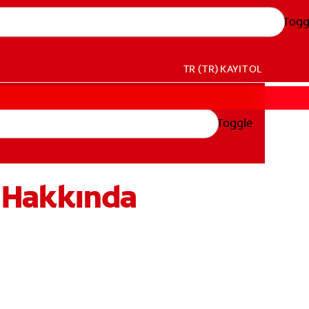
Togg
TR (TR)
KAYIT OL
Toggle
i Hakkında