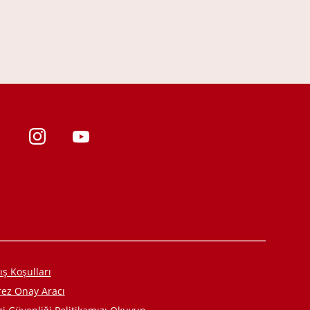
ış Koşulları
rez Onay Aracı