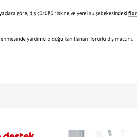
tiyaçlara göre, diş çürüğü riskine ve yerel su şebekesindeki
flo
nlenmesinde yardımcı olduğu kanıtlanan florürlü diş macunu
e destek