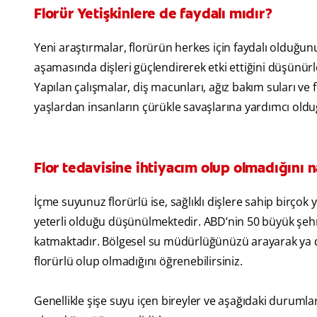
Florür Yetişkinlere de faydalı mıdır?
Yeni araştırmalar, florürün herkes için faydalı olduğu
aşamasında dişleri güçlendirerek etki ettiğini düşünürl
Yapılan çalışmalar, diş macunları, ağız bakım suları ve
yaşlardan insanların çürükle savaşlarına yardımcı old
Flor tedavisine ihtiyacım olup olmadığını na
İçme suyunuz florürlü ise, sağlıklı dişlere sahip birçok 
yeterli olduğu düşünülmektedir. ABD’nin 50 büyük şehr
katmaktadır. Bölgesel su müdürlüğünüzü arayarak ya d
florürlü olup olmadığını öğrenebilirsiniz.
Genellikle şişe suyu içen bireyler ve aşağıdaki durumla