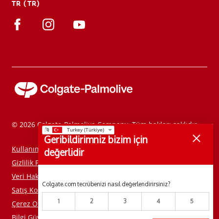
TR (TR)
TR (TR)
KAYIT OL
© 2026 Colgate-Palmolive Company. Tüm hakları saklıdır.
Geribildirimniz bizim için
Kullanım Koşulları
değerlidir
Gizlilik Politikası
Veri Haklarımı Yönet
Colgate.com tecrübenizi nasıl değerlendirirsiniz?
Satış Koşulları
1
2
3
4
5
Çerez Onay Aracı
Bilgi Güvenliği Politikamızı Okuyun