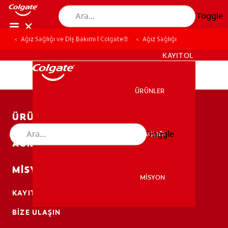
Toggle
Ağız Sağlığı ve Diş Bakımı | Colgate®
Ağız Sağlığı
TR (TR)
KAYIT OL
ÜRÜNLER
ÜRÜNLER
ÜRÜNLER
Toggle
AĞIZ SAĞLIĞI
AĞIZ SAĞLIĞI
AĞIZ SAĞLIĞI
MISYON
MİSYON
KAYIT OL
MİSYON
BIZE ULAŞIN