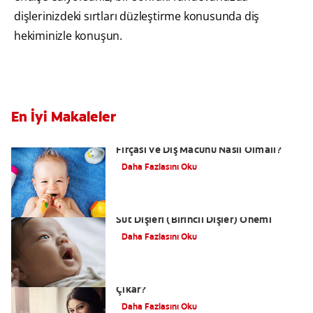
dişlerinizdeki sırtları düzleştirme konusunda diş
hekiminizle konuşun.
En İyi Makaleler
Bebeklerde Diş Bakımı - Bebek için Diş
Fırçası ve Diş Macunu Nasıl Olmalı?
Daha Fazlasını Oku
Bebeklerde Diş Çürümesi Nedenleri ve
Süt Dişleri (Birincil Dişler) Önemi
Daha Fazlasını Oku
Bebeklerde Azı Dişleri Ne Zaman
Çıkar?
Daha Fazlasını Oku