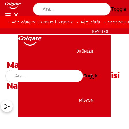
Toggle
Ağız Sağlığı ve Diş Bakımı | Colgate®
Ağız Sağlığı
Mamelonlu D
TR (TR)
KAYIT OL
ÜRÜNLER
ÜRÜNLER
Mamelon Dişleri Nedir?
Mamelon Dişlerinin Tedavisi
Toggle
AĞIZ SAĞLIĞI
AĞIZ SAĞLIĞI
Nasıldır?
MİSYON
MİSYON