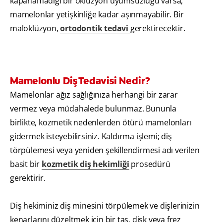
kapanamadığı bir oklüzyon uyumsuzluğu varsa,
mamelonlar yetişkinliğe kadar aşınmayabilir. Bir
maloklüzyon,
ortodontik tedavi
gerektirecektir.
Mamelonlu Diş Tedavisi Nedir?
Mamelonlar ağız sağlığınıza herhangi bir zarar
vermez veya müdahalede bulunmaz. Bununla
birlikte, kozmetik nedenlerden ötürü mamelonları
gidermek isteyebilirsiniz. Kaldırma işlemi; diş
törpülemesi veya yeniden şekillendirmesi adı verilen
basit bir
kozmetik diş hekimliği
prosedürü
gerektirir.
Diş hekiminiz diş minesini törpülemek ve dişlerinizin
kenarlarını düzeltmek için bir taş, disk veya frez