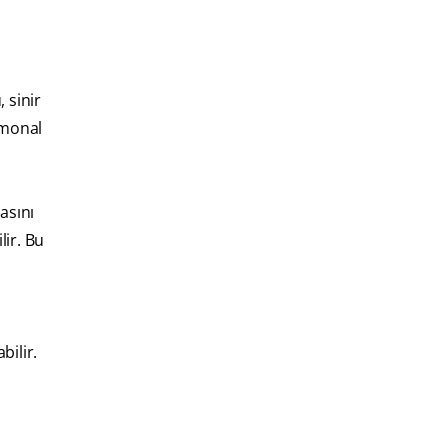
 sinir
ormonal
rasını
lir. Bu
bilir.