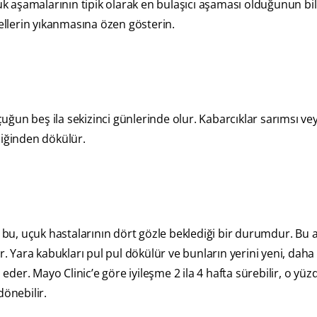
çuk aşamalarının tipik olarak en bulaşıcı aşaması olduğunun bi
llerin yıkanmasına özen gösterin.
ğun beş ila sekizinci günlerinde olur. Kabarcıklar sarımsı ve
liğinden dökülür.
bu, uçuk hastalarının dört gözle beklediği bir durumdur. Bu 
r. Yara kabukları pul pul dökülür ve bunların yerini yeni, dah
er. Mayo Clinic’e göre iyileşme 2 ila 4 hafta sürebilir, o yüzd
dönebilir.