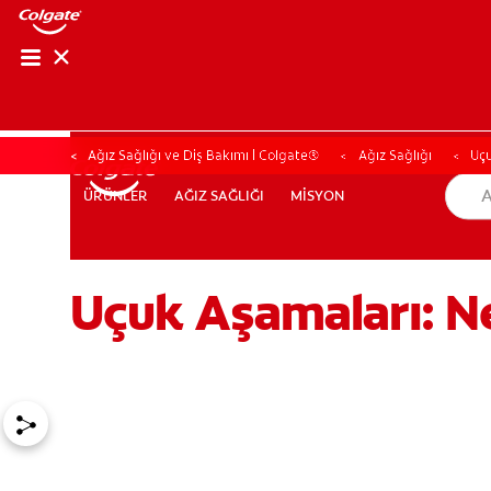
Ağız Sağlığı ve Diş Bakımı | Colgate®
Ağız Sağlığı
Uçu
AĞIZ SAĞLIĞI
MİSYON
ÜRÜNLER
ÜRÜNLER
AĞIZ SAĞLIĞI
MİSYON
Uçuk Aşamaları: N
TR (TR)
KAYIT OL