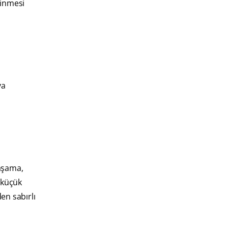
linmesi
ya
aşama,
a küçük
en sabırlı