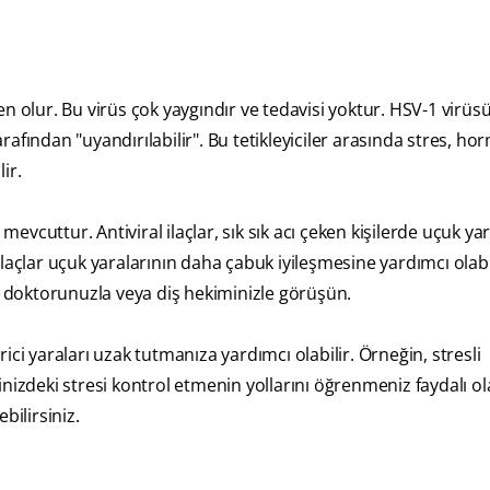
 olur. Bu virüs çok yaygındır ve tedavisi yoktur. HSV-1 virüsü,
tarafından "uyandırılabilir". Bu tetikleyiciler arasında stres, h
ir.
mevcuttur. Antiviral ilaçlar, sık sık acı çeken kişilerde uçuk ya
laçlar uçuk yaralarının daha çabuk iyileşmesine yardımcı olabi
in doktorunuzla veya diş hekiminizle görüşün.
erici yaraları uzak tutmanıza yardımcı olabilir. Örneğin, stresli
izdeki stresi kontrol etmenin yollarını öğrenmeniz faydalı ola
bilirsiniz.