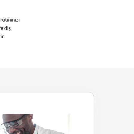
rutininizi
ve diş
ir.