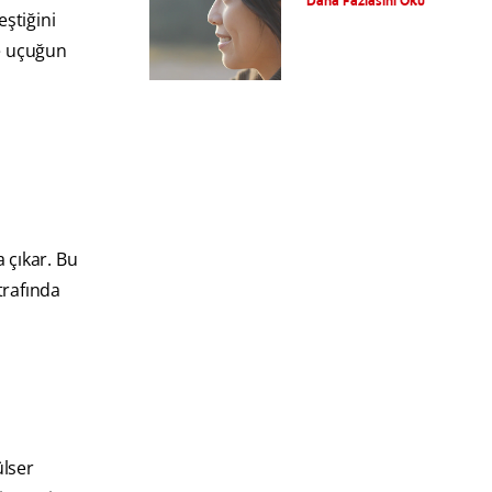
Daha Fazlasını Oku
ştiğini
de uçuğun
 çıkar. Bu
trafında
ülser