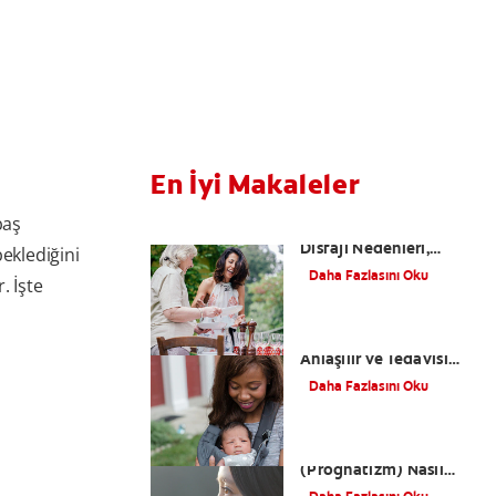
En İyi Makaleler
baş
Yutkunma Zorluğu
Disfaji Nedenleri,
eklediğini
Belirtileri, Tedavi
Daha Fazlasını Oku
. İşte
Yolları Nelerdir?
Dudak Bağı Nasıl
Anlaşılır ve Tedavisi
Nasıl Olur?
Daha Fazlasını Oku
Alt Çene Yamukluğu
(Prognatizm) Nasıl
Tedavi Edilir?