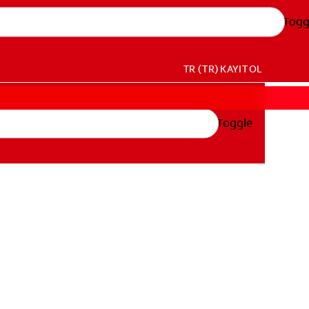
Togg
TR (TR)
KAYIT OL
Toggle