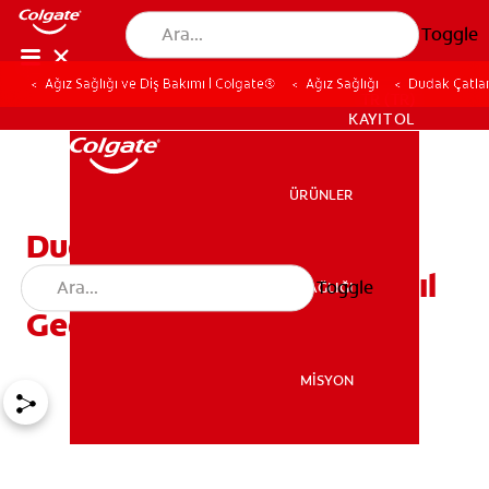
Toggle
Ağız Sağlığı ve Diş Bakımı | Colgate®
Ağız Sağlığı
Dudak Çatlam
TR (TR)
KAYIT OL
ÜRÜNLER
ÜRÜNLER
Dudak Çatlaması &
Kuruluğu Neden Olur, Nasıl
Toggle
AĞIZ SAĞLIĞI
AĞIZ SAĞLIĞI
Geçer?
MİSYON
MİSYON