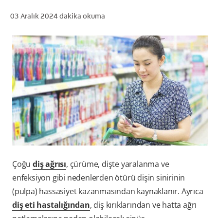
03 Aralık 2024
dakika okuma
TR (TR)
KAYIT OL
Çoğu
diş ağrısı
, çürüme, dişte yaralanma ve
enfeksiyon gibi nedenlerden ötürü dişin sinirinin
(pulpa) hassasiyet kazanmasından kaynaklanır. Ayrıca
diş eti hastalığından
, diş kırıklarından ve hatta ağrı