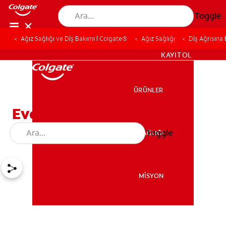
Toggle
Ağız Sağlığı ve Diş Bakımı | Colgate®
Ağız Sağlığı
Diş Ağrısına
TR (TR)
KAYIT OL
ÜRÜNLER
ÜRÜNLER
Evde Diş Ağrısına Ne İyi
Gelir ve Nasıl Geçer?
Toggle
AĞIZ SAĞLIĞI
AĞIZ SAĞLIĞI
MİSYON
MİSYON