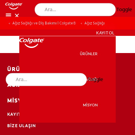
Toggle
Ağız Sağlığı ve Diş Bakımı | Colgate®
Ağız Sağlığı
TR (TR)
KAYIT OL
ÜRÜNLER
ÜRÜNLER
ÜRÜNLER
Toggle
AĞIZ SAĞLIĞI
AĞIZ SAĞLIĞI
AĞIZ SAĞLIĞI
MISYON
MİSYON
KAYIT OL
MİSYON
BIZE ULAŞIN