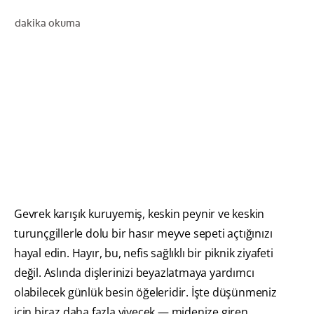
dakika okuma
TR (TR)
KAYIT OL
Gevrek karışık kuruyemiş, keskin peynir ve keskin
turunçgillerle dolu bir hasır meyve sepeti açtığınızı
hayal edin. Hayır, bu, nefis sağlıklı bir piknik ziyafeti
değil. Aslında dişlerinizi beyazlatmaya yardımcı
olabilecek günlük besin öğeleridir. İşte düşünmeniz
için biraz daha fazla yiyecek — midenize giren