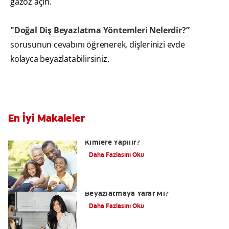
gazoz açın.
"Doğal Diş Beyazlatma Yöntemleri Nelerdir?”
sorusunun cevabını öğrenerek, dişlerinizi evde
kolayca beyazlatabilirsiniz.
En İyi Makaleler
Dental Bonding Nedir? Bonding
Kimlere Yapılır?
Daha Fazlasını Oku
Hindistan Cevizi Yağı Diş
Beyazlatmaya Yarar Mı?
Daha Fazlasını Oku