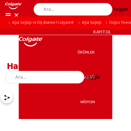
Toggle
Ağız Sağlığı ve Diş Bakımı | Colgate®
Ağız Sağlığı
Doğru Yiyece
TR (TR)
KAYIT OL
ÜRÜNLER
ÜRÜNLER
Hangi Besinler Diş
Beyazlatır?
Toggle
AĞIZ SAĞLIĞI
AĞIZ SAĞLIĞI
MİSYON
MİSYON