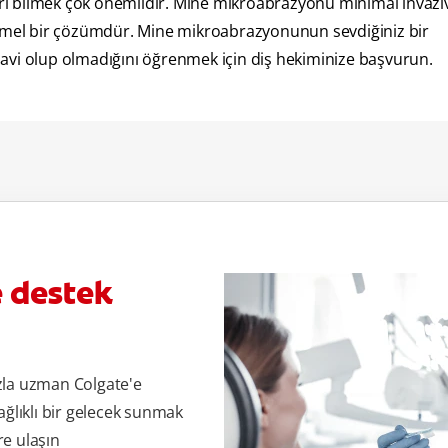
i bilmek çok önemlidir. Mine mikroabrazyonu minimal invaziv
emmel bir çözümdür. Mine mikroabrazyonunun sevdiğiniz bir
avi olup olmadığını öğrenmek için diş hekiminize başvurun.
e destek
zla uzman Colgate'e
ağlıklı bir gelecek sunmak
re ulaşın