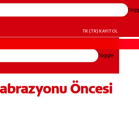
Togg
TR (TR)
KAYIT OL
Toggle
oabrazyonu Öncesi