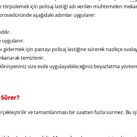
ne törpülemek için polisaj lastiği adı verilen muhtemelen mek
u prosedüründe aşağıdaki adımlar uygulanır:
dilir.
e uygulanır.
ı gidermek için pastayı polisaj lastiğine sürerek nazikçe ovalay
yıkanarak temizlenir.
 klinisyeniniz size evde uygulayabileceğiniz beyazlatma yöntem
 Sürer?
kleştirilir ve tamamlanması bir saatten fazla sürmez. Bu iş