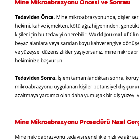
Mine Mikroabrazyonu Öncesi ve Sonrası
Tedaviden Önce.
Mine mikroabrazyonunda, dişler sert k
hekimi, kahve içmekten, kötü ağız hijyeninden, geneti
kişiler için bu tedaviyi önerebilir.
World Journal of Clin
beyaz alanlara veya sarıdan koyu kahverengiye dönüşen
ve yüzeysel düzensizlikler yaşıyorsanız, mine mikroabr
hekiminize başvurun.
Tedaviden Sonra.
İşlem tamamlandıktan sonra, koruyucu
mikroabrazyonu uygulanan kişiler potansiyel
diş çürü
azaltmaya yardımcı olan daha yumuşak bir diş yüzeyi y
Mine Mikroabrazyonu Prosedürü Nasıl Gerçe
Mine mikroabrazyonu tedavisi genellikle hızlı ve ağrısızd