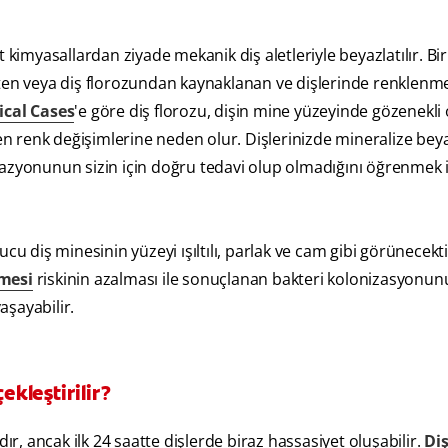
imyasallardan ziyade mekanik diş aletleriyle beyazlatılır. Bir
kten veya diş florozundan kaynaklanan ve dişlerinde renklenm
ical Cases
'e göre diş florozu, dişin mine yüzeyinde gözenekli
 renk değişimlerine neden olur. Dişlerinizde mineralize beya
azyonunun sizin için doğru tedavi olup olmadığını öğrenmek i
 diş minesinin yüzeyi ışıltılı, parlak ve cam gibi görünecekti
mesi
riskinin azalması ile sonuçlanan bakteri kolonizasyonun
aşayabilir.
kleştirilir?
ır, ancak ilk 24 saatte dişlerde biraz hassasiyet oluşabilir.
Di