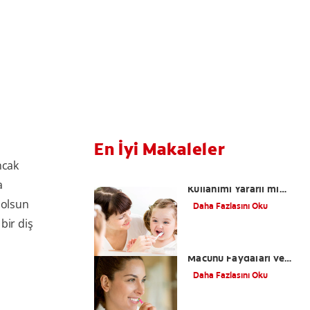
En İyi Makaleler
ncak
Çocuklarda Florür
a
Kullanımı Yararlı mı
Zararlı mı?
 olsun
Daha Fazlasını Oku
bir diş
Kalay Florürlü Diş
Macunu Faydaları ve
Zaralarları
Daha Fazlasını Oku