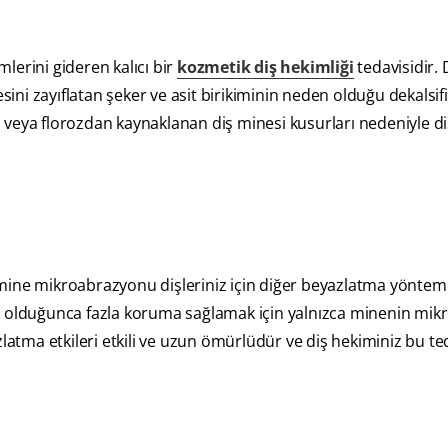
lerini gideren kalıcı bir
kozmetik diş hekimliği
tedavisidir. 
esini zayıflatan şeker ve asit birikiminin neden olduğu dekalsi
da veya florozdan kaynaklanan diş minesi kusurları nedeniyle di
 mine mikroabrazyonu dişleriniz için diğer beyazlatma yöntem
n olduğunca fazla koruma sağlamak için yalnızca minenin mik
ma etkileri etkili ve uzun ömürlüdür ve diş hekiminiz bu ted