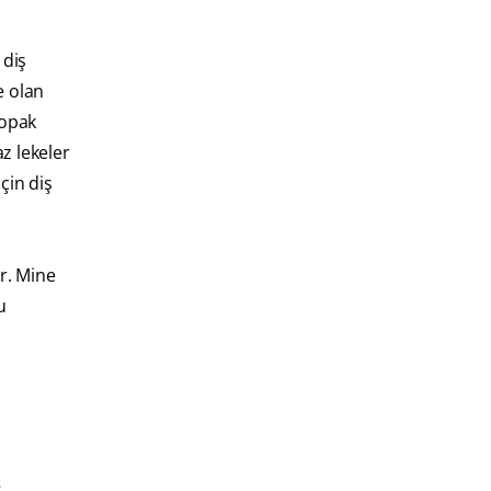
 diş
e olan
 opak
z lekeler
çin diş
r. Mine
u
ş