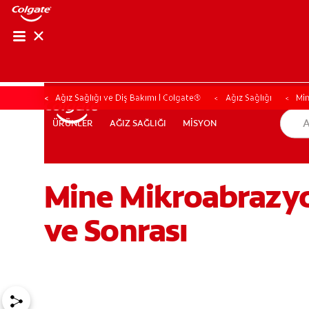
Ağız Sağlığı ve Diş Bakımı | Colgate®
Ağız Sağlığı
Mi
AĞIZ SAĞLIĞI
MİSYON
ÜRÜNLER
ÜRÜNLER
AĞIZ SAĞLIĞI
MİSYON
Mine Mikroabrazyo
TR (TR)
KAYIT OL
ve Sonrası