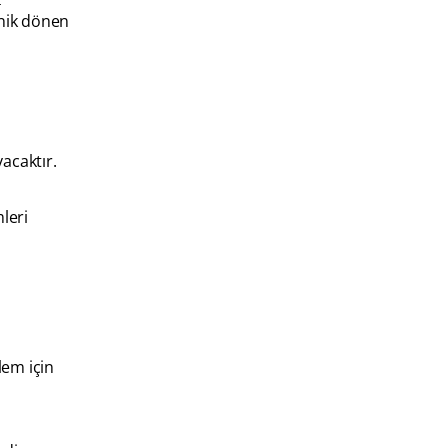
anik dönen
acaktır.
leri
lem için