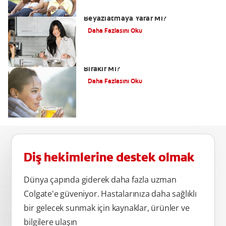
Hindistan Cevizi Yağı Diş
Beyazlatmaya Yarar Mı?
Daha Fazlasını Oku
Çay Dişleri Sarartır mı? Çay Dişte Leke
Bırakır Mı?
Daha Fazlasını Oku
Diş hekimlerine destek olmak
Dünya çapında giderek daha fazla uzman
Colgate'e güveniyor. Hastalarınıza daha sağlıklı
bir gelecek sunmak için kaynaklar, ürünler ve
bilgilere ulaşın