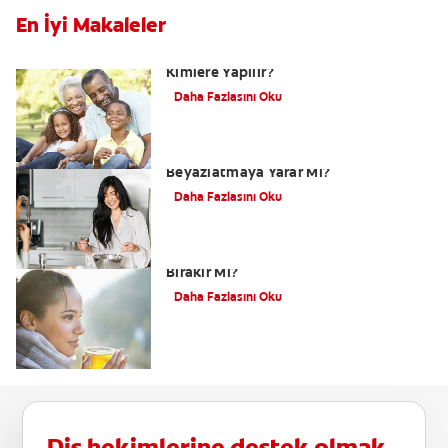
En İyi Makaleler
Dental Bonding Nedir? Bonding
Kimlere Yapılır?
Daha Fazlasını Oku
Hindistan Cevizi Yağı Diş
Beyazlatmaya Yarar Mı?
Daha Fazlasını Oku
Çay Dişleri Sarartır mı? Çay Dişte Leke
Bırakır Mı?
Daha Fazlasını Oku