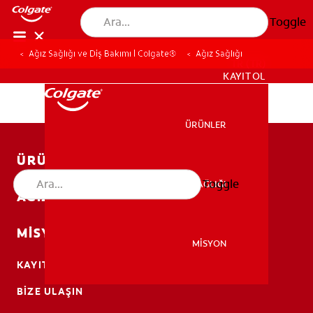
Toggle
Ağız Sağlığı ve Diş Bakımı | Colgate®
Ağız Sağlığı
TR (TR)
KAYIT OL
ÜRÜNLER
ÜRÜNLER
ÜRÜNLER
Toggle
AĞIZ SAĞLIĞI
AĞIZ SAĞLIĞI
AĞIZ SAĞLIĞI
MISYON
MİSYON
KAYIT OL
MİSYON
BIZE ULAŞIN