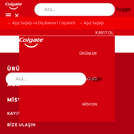
Toggle
Ağız Sağlığı ve Diş Bakımı | Colgate®
Ağız Sağlığı
TR (TR)
KAYIT OL
ÜRÜNLER
ÜRÜNLER
ÜRÜNLER
Toggle
AĞIZ SAĞLIĞI
AĞIZ SAĞLIĞI
AĞIZ SAĞLIĞI
MISYON
MİSYON
KAYIT OL
MİSYON
BIZE ULAŞIN