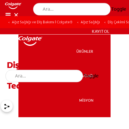
Toggle
Ağız Sağlığı ve Diş Bakımı | Colgate®
Ağız Sağlığı
Diş Çekimi So
TR (TR)
KAYIT OL
ÜRÜNLER
ÜRÜNLER
Diş Çekimi Sonrası Kemik
Enfeksiyonu Belirtileri ve
Toggle
AĞIZ SAĞLIĞI
AĞIZ SAĞLIĞI
Tedavi Yöntemleri
MİSYON
MİSYON