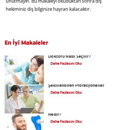
unutmayın. Bu makaleyi okuduktan sonra diş
hekiminiz diş bilginize hayran kalacaktır.
En İyi Makaleler
Diş Hekimi Nasıl Bulunur? Doğru Diş
Doktoru Nasıl Seçilir?
Daha Fazlasını Oku
Diş Teknolojisi: Gülüşünüzü
Şekillendiren Profesyoneller
Daha Fazlasını Oku
(Estetik) Kozmetik Diş Hekimliği
Nedir?
Daha Fazlasını Oku