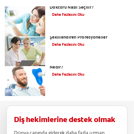
Diş Hekimi Nasıl Bulunur? Doğru Diş
Doktoru Nasıl Seçilir?
Daha Fazlasını Oku
Diş Teknolojisi: Gülüşünüzü
Şekillendiren Profesyoneller
Daha Fazlasını Oku
(Estetik) Kozmetik Diş Hekimliği
Nedir?
Daha Fazlasını Oku
Diş hekimlerine destek olmak
Dünya çapında giderek daha fazla uzman