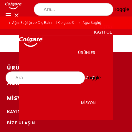
Toggle
Ağız Sağlığı ve Diş Bakımı | Colgate®
Ağız Sağlığı
TR (TR)
KAYIT OL
ÜRÜNLER
ÜRÜNLER
ÜRÜNLER
Toggle
AĞIZ SAĞLIĞI
AĞIZ SAĞLIĞI
AĞIZ SAĞLIĞI
MISYON
MİSYON
KAYIT OL
MİSYON
BIZE ULAŞIN