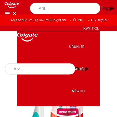
Toggle
Ağız Sağlığı ve Diş Bakımı | Colgate®
Ürünler
Diş Fırçaları
TR (TR)
KAYIT OL
ÜRÜNLER
ÜRÜNLER
Toggle
AĞIZ SAĞLIĞI
AĞIZ SAĞLIĞI
MİSYON
MİSYON