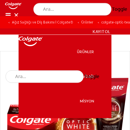
Toggle
Ağız Sağlığı ve Diş Bakımı | Colgate®
Ürünler
colgate-optic-te
TR (TR)
KAYIT OL
ÜRÜNLER
ÜRÜNLER
Toggle
AĞIZ SAĞLIĞI
AĞIZ SAĞLIĞI
MİSYON
MİSYON