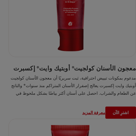
معجون الأسنان كولجيت
أوبتيك وايت
إكسبرت
®
®
مدعوم بمكونات تبييض احترافية، ثبت سريريًا أن معجون الأسنان كولجيت
أوبتيك وايت إكسبرت يعالج إصفرار الأسنان المتراكم منذ سنوات* والناتج
عن الطعام والشراب. احصل على أسنان أكثر بياضًا بشكل ملحوظ في
غضون ٥ أيام**، مع الحفاظ على سلامة مينا أسنانك.
*بُقع ناتجة عن الطعام والشراب، مع الاستخدام اليومي
اشترِ الآن
معرفة المزيد
**الاستخدام حسب الإرشادات