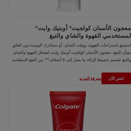
معجون الأسنان كولجيت
أوبتيك وايت
®
®
لمستخدمي القهوة والشاي والتبغ
استمتع باستراحات القهوة، ووقت الشاي، أو سجائرك اليومية دون القلق
بشأن البقع. معجون الأسنان كولجيت أوبتيك وايت لعشاق القهوة والشاي
والتبغ مُصمم خصيصًا لإزالة ما يصل إلى ٥ أضعاف** من البقع السطحية،
ما يساعد على استعادة بياض ابتسامتك الطبيعية. مثبت سريريًا وعلميًا، فهو
يحارب البقع العميقة الناتجة عن مادة التانين، ويوفّر انتعاشًا يدوم طويلًا،
اشترِ الآن
معرفة المزيد
لتستمتع بمشروباتك المفضلة دون أي تضحيات.
*بعد أسبوعين من الاستخدام
**مقارنةً بمعجون أسنان عادي بالفلورايد، بعد أسبوع واحد من الاستخدام
مرتين يوميًا