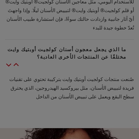
للاستخدام اليومي، مثل معاجين الأسنان كولجيت® أوبتيك وايت®
أو قلم كولجيت® أوبتيك وايت® لتبييض الأسنان ليلًا. وإذا واجهتَ
أيّ آثار جانبية وازدادت حالتك سوءًا، فإن استشارة طبيب الأسنان
تُعدّ خطوة جيدة للبدء
ما الذي يجعل معجون أسنان كولجيت أوبتيك وايت
مختلفًا عن المنتجات الأخرى العادية؟
صُنعت منتجات كولجيت أوبتيك وايت بتركيبة تحتوي على تقنيات
فريدة لتبييض الأسنان، مثل بيروكسيد الهيدروجين، الذي يخترق
سطح البقع ويعمل على تبييض الأسنان من الداخل