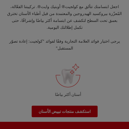
اجعل ابتسامتك تتألق مع كولجيت® أوبتيك وايت®. تركيبتنا الفعّالة،
المُعزّزة بيروكسيد الهيدروجين والمعتمدة من قبل أطباء الأسنان تخترق
بعمق تحت السطح لتكشف عن ابتسامة أكثر بياضًا وإشراقًا، حتى
تكمل إطلالتك اليومية.
يرجى اختيار فوائد العلامة التجارية وفقًا لفوائد "كولجيت: إعادة تصوّر
المستقبل"
أسنان أكثر بياضًا
استكشف منتجات تبييض الأسنان