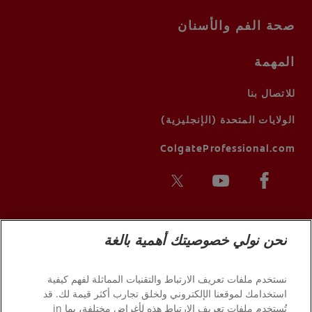
صحة الفم والأسنان
المهمة
للاتصال بنا
الولايات المتحدة (الإنجليزية)
ColgateProfessional.com
نحن نولي خصوصيتك أهمية بالغة
نستخدم ملفات تعريف الارتباط والتقنيات المماثلة لفهم كيفية
استخدامك لموقعنا الإلكتروني ولخلق تجارب أكثر قيمة لك. قد
تُستخدم ملفات تعريف الارتباط هذه لأغراض مختلفة، بما in