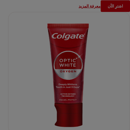
بشكل ملحوظ خلال أسبوع واحد فقط*.
اشترِ الآن
معرفة المزيد
*استخدمه حسب الإرشادات لإزالة البقع السطحية فقط**بعد أسبوعين
من الاستخدام مرتين يوميًا