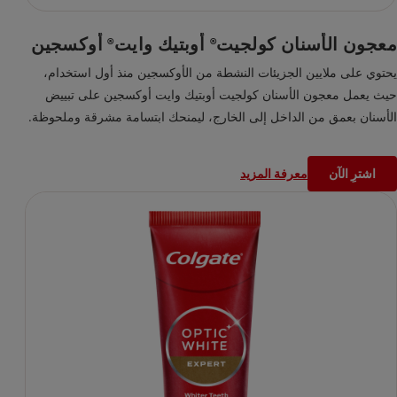
معجون الأسنان كولجيت
أوبتيك وايت
أوكسجين
®
®
يحتوي على ملايين الجزيئات النشطة من الأوكسجين منذ أول استخدام،
حيث يعمل معجون الأسنان كولجيت أوبتيك وايت أوكسجين على تبييض
الأسنان بعمق من الداخل إلى الخارج، ليمنحك ابتسامة مشرقة وملحوظة.
تزيل تركيبته الفريدة البقع تحت طبقة المينا وتظهر النتائج خلال ٣ أيام
فقط، كل هذا مع الحفاظ على طبقة المينا.
اشترِ الآن
معرفة المزيد
*مع تنظيف الأسنان بالفرشاة مرتين يوميًا بانتظام
**يزيل البقع الناتجة عن الطعام والشراب