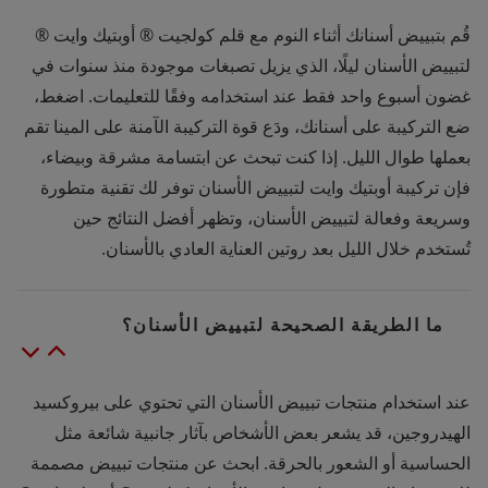
قُم بتبييض أسنانك أثناء النوم مع قلم كولجيت ® أوبتيك وايت ®
لتبييض الأسنان ليلًا، الذي يزيل تصبغات موجودة منذ سنوات في
غضون أسبوع واحد فقط عند استخدامه وفقًا للتعليمات. اضغط،
ضع التركيبة على أسنانك، ودَع قوة التركيبة الآمنة على المينا تقم
بعملها طوال الليل. إذا كنت تبحث عن ابتسامة مشرقة وبيضاء،
فإن تركيبة أوبتيك وايت لتبييض الأسنان توفر لك تقنية متطورة
وسريعة وفعالة لتبييض الأسنان، وتظهر أفضل النتائج حين
تُستخدم خلال الليل بعد روتين العناية العادي بالأسنان.
ما الطريقة الصحيحة لتبييض الأسنان؟
عند استخدام منتجات تبييض الأسنان التي تحتوي على بيروكسيد
الهيدروجين، قد يشعر بعض الأشخاص بآثار جانبية شائعة مثل
الحساسية أو الشعور بالحرقة. ابحث عن منتجات تبييض مصممة