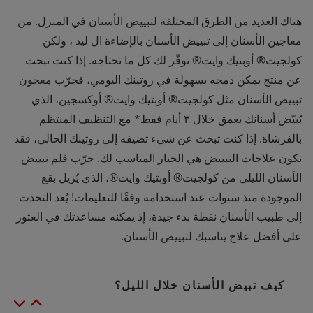
هناك العديد من الطرق المختلفة لتبييض الأسنان في المنزل. من
معاجين الأسنان إلى تبييض الأسنان بالإضاءة ال ليد ، ولكن
كولجيت® أوبتيك وايت® توفّر لك كل ما تحتاجه. إذا كنت تبحث
عن منتج يمكن دمجه بسهولة في روتينك اليومي، فجرّب معجون
تبييض الأسنان مثل كولجيت® أوبتيك وايت® أوكسجين، الذي
يُبيّض أسنانك بعمق خلال ٣ أيام فقط* مع التنظيف المنتظم
بالفرشاة. إذا كنت تبحث عن شيء تضيفه إلى روتينك الحالي، فقد
تكون علاجات التبييض هي الخيار المناسب لك. جرّب قلم تبييض
الأسنان الليلي من كولجيت® أوبتيك وايت®، الذي يُزيل بقع
الموجودة منذ سنوات عند استخدامه وفقًا للتعليمات! يُعد التحدث
إلى طبيب الأسنان نقطة بدء جيدة، إذ يمكنه مساعدتك في العثور
على أفضل علاج يناسبك لتبييض الأسنان.
كيف تبيض الأسنان خلال الليل؟