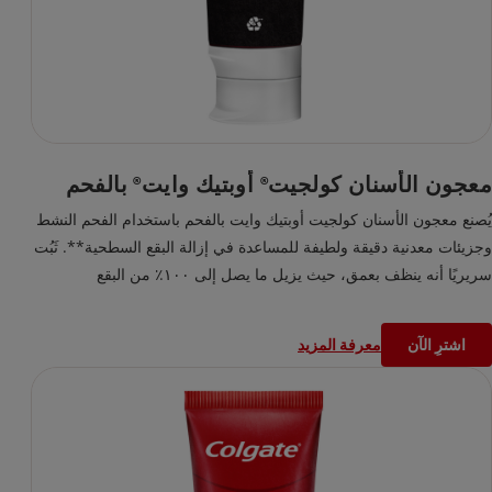
معجون الأسنان كولجيت
أوبتيك وايت
بالفحم
®
®
يُصنع معجون الأسنان كولجيت أوبتيك وايت بالفحم باستخدام الفحم النشط
وجزيئات معدنية دقيقة ولطيفة للمساعدة في إزالة البقع السطحية**. ثَبُت
سريريًا أنه ينظف بعمق، حيث يزيل ما يصل إلى ١٠٠٪ من البقع
السطحية*، ما يساعد أسنانك على استعادة بياضها الطبيعي. آمن على مينا
الأسنان ومثالي للاستخدام اليومي، كما أن هذا المعجون يمنحك ابتسامة
اشترِ الآن
معرفة المزيد
أكثر بياضًا وانتعاشًا مع كل مرة تنظف فيها أسنانك.
*بعد أسبوعين من الاستخدام مرتين يوميًا
**يُستخدم وفق التعليمات لإزالة البقع السطحية فقط.