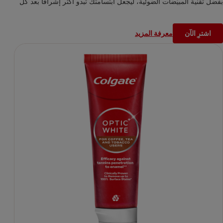
بفضل تقنية المبيّضات الضوئية، ليجعل ابتسامتك تبدو أكثر إشراقًا بعد كل
استخدام. تركيبة متطورة، مثبتة سريريًا، تزيل حتى ١٠٠% من التصبغات
السطحية عند استخدام المعجون بانتظام مرتين يوميًا، وتُظهر نتائج واضحة
اشترِ الآن
معرفة المزيد
في غضون أسبوعين. تركيبة الفلورايد الآمنة على المينا لا تكتفي بتقوية
الأسنان، بل توفر أيضًا حماية فعالة من التسوّس، لتحافظ على صحة فمك
دون الإضرار بأسنانك. استمتع بإحساس النظافة وبياض الأسنان مع معجون
كولجيت أوبتك وايت للتبييض الفوري سواء كنت تسعى للحفاظ على مظهر
صحي يوميًا، أو تبحث عن تعزيز ابتسامتك في مناسبة خاصة، فهذا
المعجون سيلبي كل احتياجاتك اغسل أسنانك، وامنح ابتسامتك إشراقًا
يدوم!