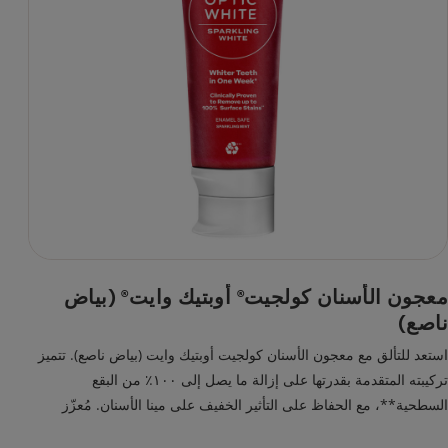
معجون الأسنان كولجيت
أوبتيك وايت
(بياض
®
®
ناصع)
استعد للتألق مع معجون الأسنان كولجيت أوبتيك وايت (بياض ناصع). تتميز
تركيبته المتقدمة بقدرتها على إزالة ما يصل إلى ١٠٠٪ من البقع
السطحية**، مع الحفاظ على التأثير الخفيف على مينا الأسنان. مُعزّز
بجزيئات تلميع دقيقة وفعّالة للغاية، تساعد على منحك أسنانًا أكثر بياضًا