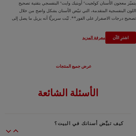
يتميّز معجون الأسنان كولجيت
أوبتيك وايت
البنفسجي بتقنية تصحيح
®
®
اللون البنفسجية المتقدمة، التي تبيّض الأسنان بشكل واضح من خلال
تصحيح درجات الاصفرار على الفور**. ثَبُت سريريًّا أنه يزيل ما يصل إلى
١٠٠٪ من البقع السطحية*، ويمنحك نتائج تبييض مبهرة يُمكنك الوثوق بها.
اشترِ الآن
معرفة المزيد
*تركيبة مثبتة سريريًا في إزالة ١٠٠٪ من بقع الأسنان بعد أسبوعين من
الاستخدام**تركيبة ذات تأثير فوري وفعال في إزالة البقع التي تخلفها
المأكولات والمشروبات
عرض جميع المنتجات
الأسئلة الشائعة
كيف تبيِّض أسنانك في البيت؟