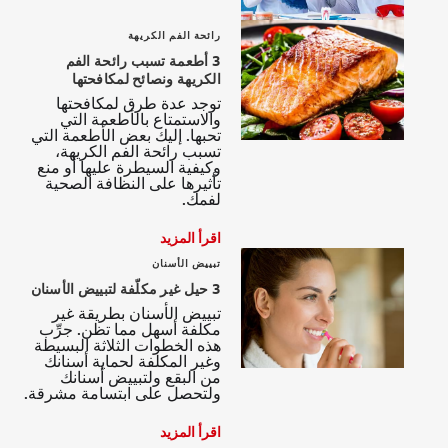
رائحة الفم الكريهة
3 أطعمة تسبب رائحة الفم
الكريهة ونصائح لمكافحتها
توجد عدة طرق لمكافحتها
والاستمتاع بالأطعمة التي
تحبها. إليك بعض الأطعمة التي
تسبب رائحة الفم الكريهة،
وكيفية السيطرة عليها أو منع
تأثيرها على النظافة الصحية
لفمك.
اقرأ المزيد
تبييض الأسنان
3 حيل غير مكلّفة لتبييض الأسنان
تبييض الأسنان بطريقة غير
مكلفة أسهل مما تظن. جرِّب
هذه الخطوات الثلاثة البسيطة
وغير المكلفة لحماية أسنانك
من البقع ولتبييض أسنانك
ولتحصل على ابتسامة مشرقة.
اقرأ المزيد