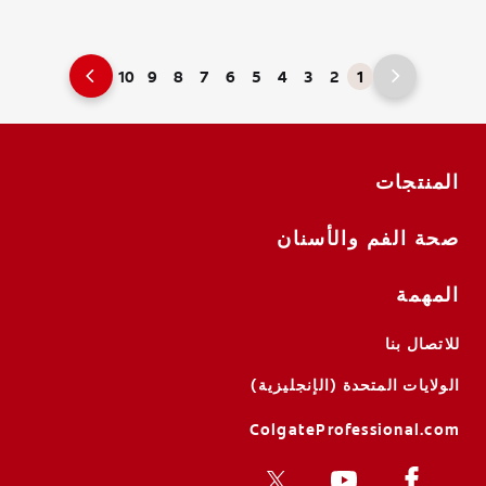
10
9
8
7
6
5
4
3
2
1
المنتجات
صحة الفم والأسنان
المهمة
للاتصال بنا
الولايات المتحدة (الإنجليزية)
ColgateProfessional.com