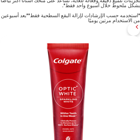
بجزيئات تلميع دقيقة وفعّالة للغاية، تساعد على منحك أسنانًا أكثر بياضًا
بشكل ملحوظ خلال أسبوع واحد فقط*.
*استخدمه حسب الإرشادات لإزالة البقع السطحية فقط**بعد أسبوعين
من الاستخدام مرتين يوميًا