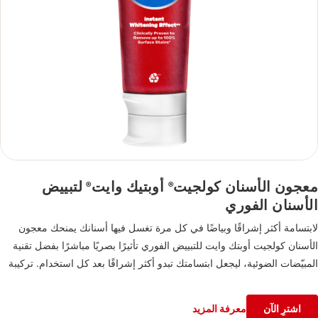
معجون الأسنان كولجيت
أوبتيك وايت
لتبييض
®
®
الأسنان الفوري
لابتسامة أكثر إشراقًا وبياضًا في كل مرة تغسل فيها أسنانك يمنحك معجون
الأسنان كولجيت أوبتك وايت للتبييض الفوري تأثيرًا بصريًا مباشرًا بفضل تقنية
المبيّضات الضوئية، ليجعل ابتسامتك تبدو أكثر إشراقًا بعد كل استخدام. تركيبة
متطورة، مثبتة سريريًا، تزيل حتى ١٠٠% من التصبغات السطحية عند استخدام
المعجون بانتظام مرتين يوميًا، وتُظهر نتائج واضحة في غضون أسبوعين. تركيبة
اشترِ الآن
معرفة المزيد
الفلورايد الآمنة على المينا لا تكتفي بتقوية الأسنان، بل توفر أيضًا حماية فعالة