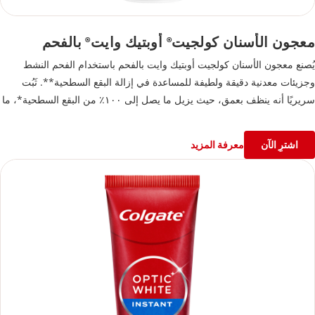
معجون الأسنان كولجيت
أوبتيك وايت
بالفحم
®
®
يُصنع معجون الأسنان كولجيت أوبتيك وايت بالفحم باستخدام الفحم النشط
وجزيئات معدنية دقيقة ولطيفة للمساعدة في إزالة البقع السطحية**. ثَبُت
سريريًا أنه ينظف بعمق، حيث يزيل ما يصل إلى ١٠٠٪ من البقع السطحية*، ما
يساعد أسنانك على استعادة بياضها الطبيعي. آمن على مينا الأسنان ومثالي
للاستخدام اليومي، كما أن هذا المعجون يمنحك ابتسامة أكثر بياضًا وانتعاشًا مع
اشترِ الآن
معرفة المزيد
كل مرة تنظف فيها أسنانك.
*بعد أسبوعين من الاستخدام مرتين يوميًا
**يُستخدم وفق التعليمات لإزالة البقع السطحية فقط.