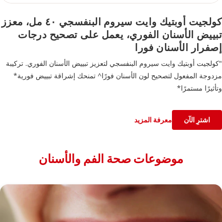
كولجيت أوبتيك وايت سيروم البنفسجي ٤٠ مل، معزز
تبييض الأسنان الفوري، يعمل على تصحيح درجات
إصفرار الأسنان فورا
"كولجيت أوبتيك وايت سيروم البنفسجي لتعزيز تبييض الأسنان الفوري. تركيبة
مزدوجة المفعول لتصحيح لون الأسنان فورًا^ تمنحك إشراقة تبييض فورية*
وتأثيرًا مستمرًا*
*عن طريق إزالة البقع السطحية مع تنظيف الأسنان مرتين يومياً. قد تختلف
النتائج من شخص لآخر.
اشترِ الآن
معرفة المزيد
^التأثير مؤقت."
موضوعات صحة الفم والأسنان