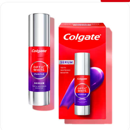
من التسوّس، لتحافظ على صحة فمك دون الإضرار بأسنانك. استمتع بإحساس
النظافة وبياض الأسنان مع معجون كولجيت أوبتك وايت للتبييض الفوري سواء
كنت تسعى للحفاظ على مظهر صحي يوميًا، أو تبحث عن تعزيز ابتسامتك في
مناسبة خاصة، فهذا المعجون سيلبي كل احتياجاتك اغسل أسنانك، وامنح
ابتسامتك إشراقًا يدوم!