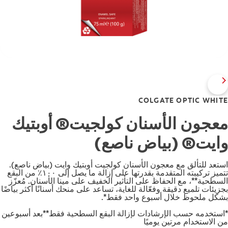
COLGATE OPTIC WHITE
معجون الأسنان كولجيت® أوبتيك
وايت® (بياض ناصع)
استعد للتألق مع معجون الأسنان كولجيت أوبتيك وايت (بياض ناصع).
تتميز تركيبته المتقدمة بقدرتها على إزالة ما يصل إلى ١٠٠٪ من البقع
السطحية**، مع الحفاظ على التأثير الخفيف على مينا الأسنان. مُعزّز
بجزيئات تلميع دقيقة وفعّالة للغاية، تساعد على منحك أسنانًا أكثر بياضًا
بشكل ملحوظ خلال أسبوع واحد فقط*.
*استخدمه حسب الإرشادات لإزالة البقع السطحية فقط**بعد أسبوعين
من الاستخدام مرتين يوميًا