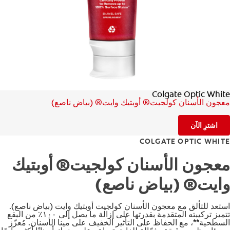
للمحترفين
الولايات المتحدة (الإنجليزية)
Colgate Optic White
معجون الأسنان كولجيت® أوبتيك وايت® (بياض ناصع)
اشترِ الآن
COLGATE OPTIC WHITE
معجون الأسنان كولجيت® أوبتيك
وايت® (بياض ناصع)
استعد للتألق مع معجون الأسنان كولجيت أوبتيك وايت (بياض ناصع).
تتميز تركيبته المتقدمة بقدرتها على إزالة ما يصل إلى ١٠٠٪ من البقع
السطحية**، مع الحفاظ على التأثير الخفيف على مينا الأسنان. مُعزّز