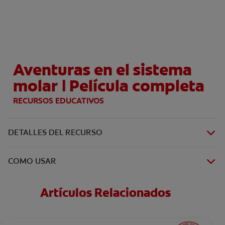
CHEQUEO DE SALUD BUCAL
SELECCIÓN DE PRODUCTOS
Aventuras en el sistema
PARA PROFESIONALES
molar | Película completa
CUPONES
RECURSOS EDUCATIVOS
DÓNDE COMPRAR
DETALLES DEL RECURSO
BO (ES)
SUSCRÍBETE
COMO USAR
Artículos Relacionados