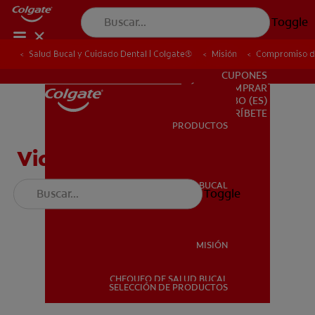
Toggle
Salud Bucal y Cuidado Dental | Colgate®
Salud Bucal y Cuidado Dental | Colgate®
Misión
Misión
Compromiso de
Compromiso de
PARA PROFESIONALES
CUPONES
DÓNDE COMPRAR
BO (ES)
SUSCRÍBETE
PRODUCTOS
PRODUCTOS
Video: Chikitime
SALUD BUCAL
Toggle
SALUD BUCAL
MISIÓN
CHEQUEO DE SALUD BUCAL
MISIÓN
SELECCIÓN DE PRODUCTOS