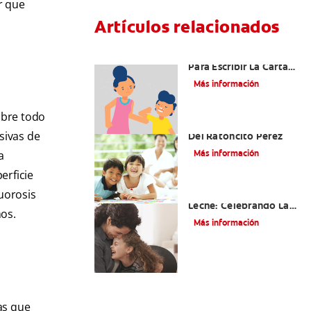
r que
Artículos relacionados
Ideas Recomendadas
Para Escribir La Carta
Al Ratón Pérez Y
Más información
Cumplir Las Fantasías
De Su Hijo/A
obre todo
Cómo Montar Un Kit
sivas de
Del Ratoncito Pérez
Más información
a
erficie
Adiós Dientes De
uorosis
Leche: Celebrando La
nos.
Última Visita Del
Más información
Ratoncito Pérez
as que