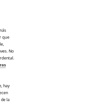
 más
or que
le,
aves. No
rdental.
ras
e, hay
recen
 de la