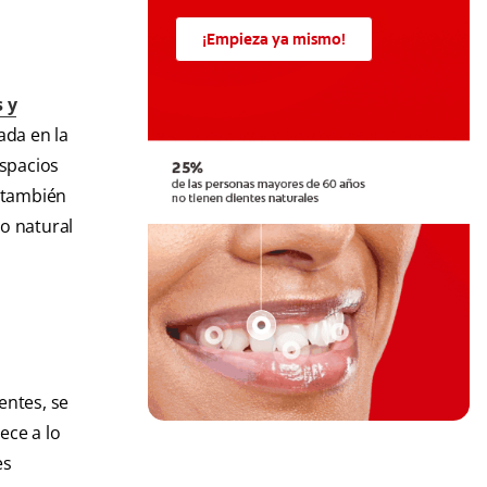
¡Empieza ya mismo!
 y
ada en la
espacios
s también
no natural
entes, se
ece a lo
es