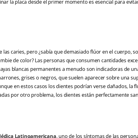
iminar la placa desde el primer momento es esencial para evita
e las caries, pero ¿sabía que demasiado flúor en el cuerpo, s
cambie de color? Las personas que consumen cantidades exce
s o rayas blancas permanentes a menudo son indicadoras de un
marrones, grises o negros, que suelen aparecer sobre una sup
unque en estos casos los dientes podrían verse dañados, la fl
nadas por otro problema, los dientes están perfectamente sa
 Médica Latinoamericana
, uno de los síntomas de las person