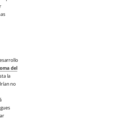
r
has
esarrollo
noma del
sta la
drían no
á
agues
ar