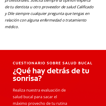
profesionales. Solicita siempre la opinión experta
de tu dentista u otro proveedor de salud Calificado
y Dile siempre cualquier pregunta que tengas en
relación con alguna enfermedad o tratamiento
médico.
CUESTIONARIO SOBRE SALUD BUCAL
¿Qué hay detrás de tu
sonrisa?
Realiza nuestra evaluación de
salud bucal para sacar el
máximo provecho de tu rutina