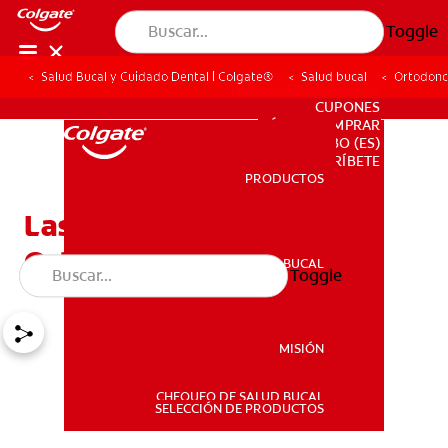
Toggle
Salud Bucal y Cuidado Dental | Colgate®
Salud bucal
Ortodonc
PARA PROFESIONALES
CUPONES
DÓNDE COMPRAR
BO (ES)
SUSCRÍBETE
PRODUCTOS
PRODUCTOS
Las Mejores Opciones De
Ortodoncia Para Adultos
SALUD BUCAL
Toggle
SALUD BUCAL
MISIÓN
CHEQUEO DE SALUD BUCAL
MISIÓN
SELECCIÓN DE PRODUCTOS