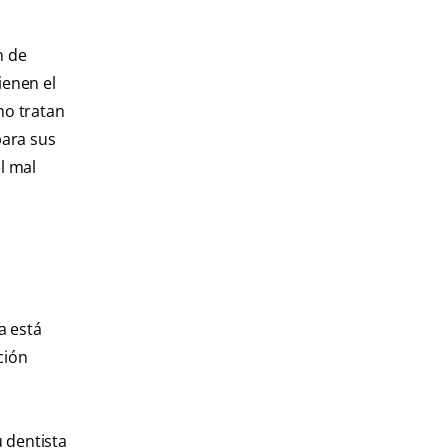
n de
ienen el
no tratan
para sus
l mal
a está
ción
 dentista