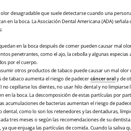
un olor desagradable que suele detectarse cuando una persona
zan en la boca. La Asociación Dental Americana (ADA) señala 
s:
 quedan en la boca después de comer pueden causar mal olo
ntos penetrantes, como el ajo, la cebolla y algunas especias 
dos por el cuerpo.
consumir otros productos de tabaco puede causar un mal olor
s de tabaco aumenta el riesgo de padecer
cáncer oral
y de ot
l no cepillarse los dientes, no usar hilo dental y no limpiarse 
en en la boca. La descomposición de estas partículas por part
as acumulaciones de bacterias aumentan el riesgo de padece
vo dental, como lo son los retenedores y las dentaduras, límp
 cada tres meses o según las recomendaciones de su dentista
, ya que enjuaga las partículas de comida. Cuando la saliva q