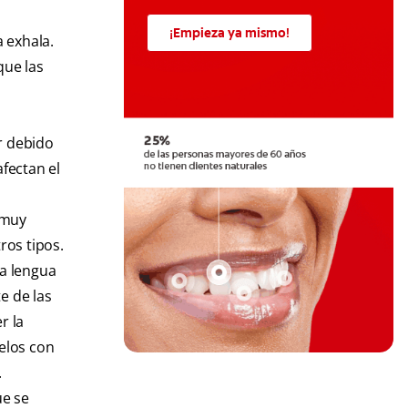
¡Empieza ya mismo!
 exhala.
que las
r debido
afectan el
 muy
ros tipos.
la lengua
e de las
r la
ielos con
.
ue se