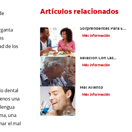
Artículos relacionados
de
Cinco Razones
Sorprendentes Para El
rganta
Mal Aliento En Los
Más información
es
Niños
ad de los
El Mal Aliento Y Su
Relación Con Las
Enfermedades Orales Y
Más información
Sistémicas
Tratamiento para el
Mal Aliento
lo dental
Más información
 menos una
 lengua
sma, una
nar el mal