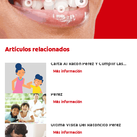
Artículos relacionados
Ideas Recomendadas Para Escribir La
Carta Al Ratón Pérez Y Cumplir Las
Fantasías De Su Hijo/A
Más información
Cómo Montar Un Kit Del Ratoncito
Pérez
Más información
Adiós Dientes De Leche: Celebrando La
Última Visita Del Ratoncito Pérez
Más información