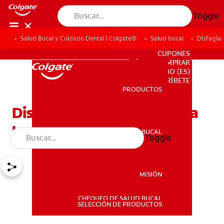
Toggle
Salud Bucal y Cuidado Dental | Colgate®
Salud bucal
Disfagia:
PARA PROFESIONALES
CUPONES
DÓNDE COMPRAR
BO (ES)
SUSCRÍBETE
PRODUCTOS
PRODUCTOS
Disfagia: la dificultad para
tragar
SALUD BUCAL
Toggle
SALUD BUCAL
MISIÓN
CHEQUEO DE SALUD BUCAL
MISIÓN
SELECCIÓN DE PRODUCTOS