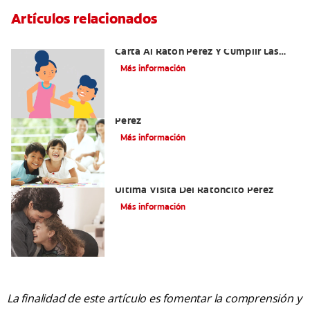
Artículos relacionados
Ideas Recomendadas Para Escribir La
Carta Al Ratón Pérez Y Cumplir Las
Fantasías De Su Hijo/A
Más información
Cómo Montar Un Kit Del Ratoncito
Pérez
Más información
Adiós Dientes De Leche: Celebrando La
Última Visita Del Ratoncito Pérez
Más información
La finalidad de este artículo es fomentar la comprensión y