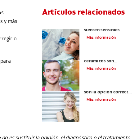
Artículos relacionados
os
os y más
¿Por qué mis dientes se
sienten sensibles
después de una
Más información
regirlo.
limpieza dental?
¿Los brackets
 para
cerámicos son
adecuados para usted?
Más información
¿Los brackets blancos
son la opción correcta
para usted?
Más información
o es sustituir la opinión, el diagnóstico o el tratamiento