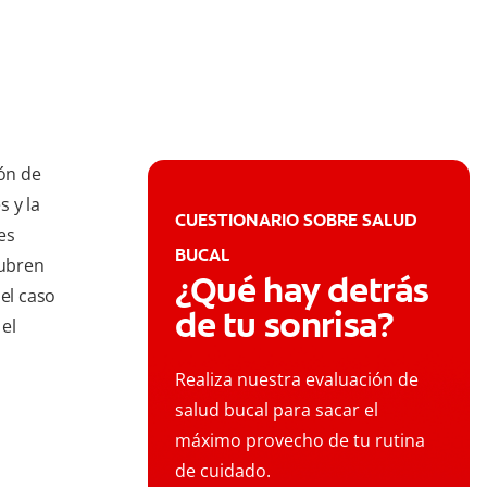
ón de
s y la
CUESTIONARIO SOBRE SALUD
es
BUCAL
cubren
¿Qué hay detrás
 el caso
de tu sonrisa?
el
Realiza nuestra evaluación de
salud bucal para sacar el
máximo provecho de tu rutina
de cuidado.