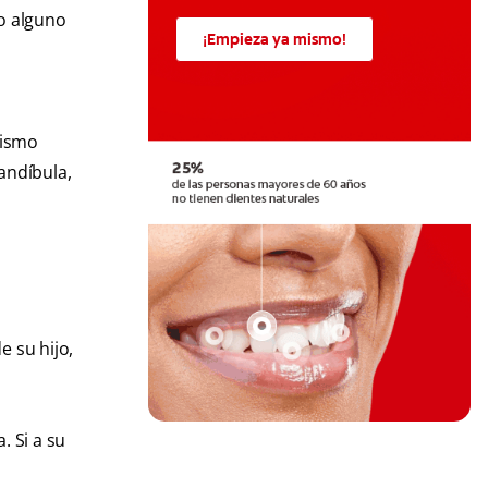
 o alguno
¡Empieza ya mismo!
tismo
andíbula,
e su hijo,
 Si a su