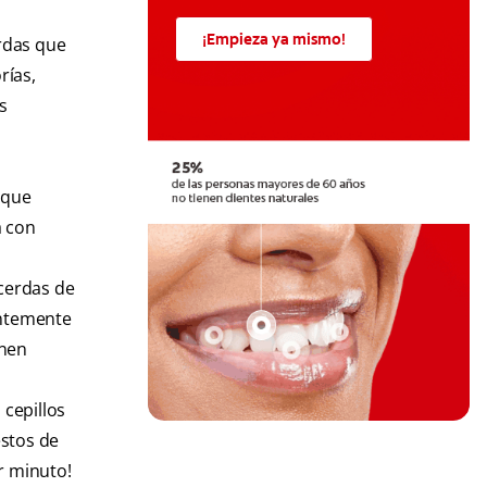
¡Empieza ya mismo!
erdas que
rías,
s
 que
a con
 cerdas de
ientemente
enen
 cepillos
estos de
r minuto!