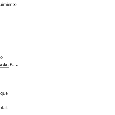
guimiento
no
uada.
Para
e que
ntal.