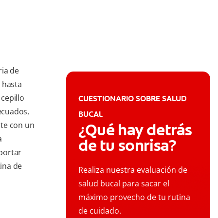
ria de
 hasta
cepillo
CUESTIONARIO SOBRE SALUD
decuados,
BUCAL
nte con un
¿Qué hay detrás
a
de tu sonrisa?
aportar
tina de
Realiza nuestra evaluación de
salud bucal para sacar el
máximo provecho de tu rutina
de cuidado.