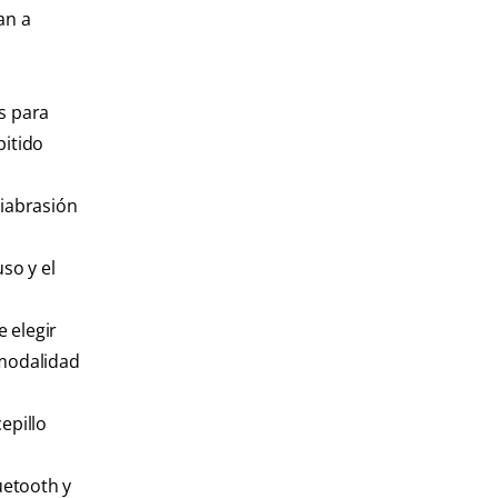
an a
s para
pitido
tiabrasión
so y el
 elegir
 modalidad
epillo
uetooth y