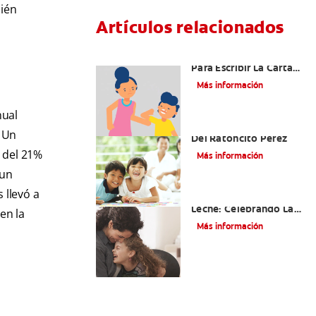
bién
Artículos relacionados
Ideas Recomendadas
Para Escribir La Carta
Al Ratón Pérez Y
Más información
Cumplir Las Fantasías
De Su Hijo/A
nual
Cómo Montar Un Kit
Un
Del Ratoncito Pérez
 del 21%
Más información
 un
 llevó a
Adiós Dientes De
Leche: Celebrando La
en la
Última Visita Del
Más información
Ratoncito Pérez