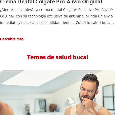
Crema Dental Colgate Pro-Alivio Original
¿Dientes sensibles? La crema dental Colgate
Sensitive Pro Alivio™
®
Original, con su tecnología exclusiva de arginina, brinda un alivio
inmediato y eficaz a la sensibilidad dental. ¡Cuidá tu salud bucal!
La sensibilidad en los dientes es más común de lo que crees.
Existen diferentes motivos que pueden provocar la sensibilidad
Descubra más
dental, desde consumir o beber alimentos calientes o fríos, hasta
cepillarse los dientes con demasiada fuerza.
Si querés evitar esa sensación incómoda en los dientes, usá la
Temas de salud bucal
pasta de dientes Colgate
Sensitive Pro Alivio™ Original para un
®
alivio instantáneo* y duradero causado por la sensibilidad dental.
*Con aplicación directa, masajeando por un minuto en cada
diente sensible.