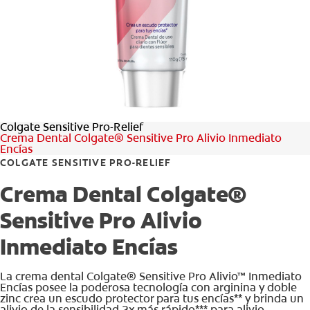
CHEQUEO DE SALUD BUCAL
SELECCIÓN DE PRODUCTOS
PARA PROFESIONALES
Colgate Sensitive Pro-Relief
CUPONES
Crema Dental Colgate® Sensitive Pro Alivio Inmediato
Encías
DÓNDE COMPRAR
COLGATE SENSITIVE PRO-RELIEF
Crema Dental Colgate®
BO (ES)
Sensitive Pro Alivio
SUSCRÍBETE
Inmediato Encías
La crema dental Colgate® Sensitive Pro Alivio™ Inmediato
Encías posee la poderosa tecnología con arginina y doble
zinc crea un escudo protector para tus encías** y brinda un
alivio de la sensibilidad 2x más rápido*** para alivio