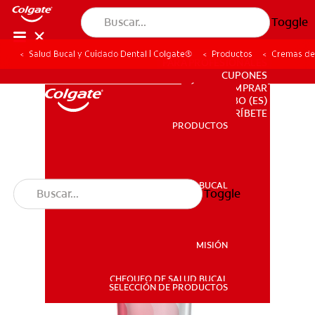
Toggle
Salud Bucal y Cuidado Dental | Colgate®
Productos
Cremas de
PARA PROFESIONALES
CUPONES
DÓNDE COMPRAR
BO (ES)
SUSCRÍBETE
PRODUCTOS
PRODUCTOS
SALUD BUCAL
Toggle
SALUD BUCAL
MISIÓN
CHEQUEO DE SALUD BUCAL
MISIÓN
SELECCIÓN DE PRODUCTOS