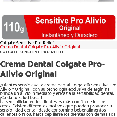
CHEQUEO DE SALUD BUCAL
SELECCIÓN DE PRODUCTOS
PARA PROFESIONALES
Colgate Sensitive Pro-Relief
Crema Dental Colgate Pro-Alivio Original
CUPONES
COLGATE SENSITIVE PRO-RELIEF
DÓNDE COMPRAR
Crema Dental Colgate Pro-
Alivio Original
BO (ES)
SUSCRÍBETE
¿Dientes sensibles? La crema dental Colgate® Sensitive Pro
Alivio™ Original, con su tecnología exclusiva de arginina,
brinda un alivio inmediato y eficaz a la sensibilidad dental.
¡Cuidá tu salud bucal!
La sensibilidad en los dientes es más común de lo que
crees. Existen diferentes motivos que pueden provocar la
sensibilidad dental, desde consumir o beber alimentos
calientes o fríos, hasta cepillarse los dientes con demasiada