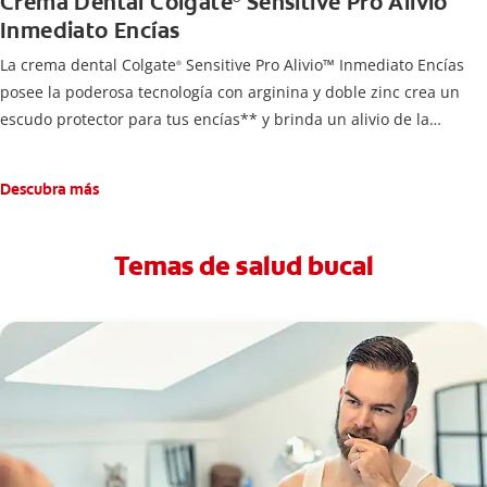
Crema Dental Colgate
Sensitive Pro Alivio
Inmediato Encías
La crema dental Colgate
Sensitive Pro Alivio™ Inmediato Encías
®
posee la poderosa tecnología con arginina y doble zinc crea un
escudo protector para tus encías** y brinda un alivio de la
sensibilidad 2x más rápido*** para alivio inmediato* y eficaz de
los dientes sensibles, además de prevenir problemas de encías.
Descubra más
La salud de las encías es muy importante y debe ser una
prioridad en tu rutina de limpieza. Si tenés sensibilidad o
malestar en las encías, probá la pasta dental Colgate
Sensitive
®
Temas de salud bucal
Pro Alivio™ Inmediato Encías.
Su alivio inmediato termina con el malestar y la incomodidad
causados por la sensibilidad dental. Su fórmula con acción dual
funciona sellando los canales que conducen al centro del diente,
bloqueando la sensibilidad.
Mientras más la usás, más protección tenés: la pasta de dientes
Colgate
Sensitive Pro Alivio™ Inmediato Encías crea una barrera
®
de larga duración que actúa como un escudo protector contra la