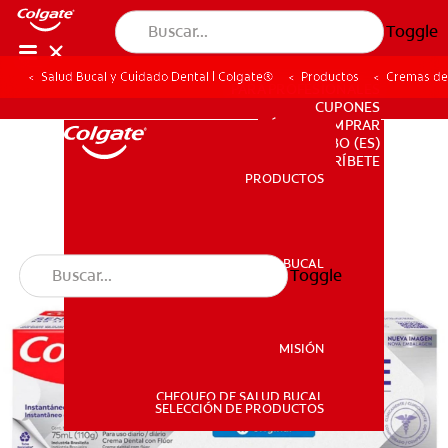
Toggle
Salud Bucal y Cuidado Dental | Colgate®
Productos
Cremas de
PARA PROFESIONALES
CUPONES
DÓNDE COMPRAR
BO (ES)
SUSCRÍBETE
PRODUCTOS
PRODUCTOS
SALUD BUCAL
Toggle
SALUD BUCAL
MISIÓN
CHEQUEO DE SALUD BUCAL
MISIÓN
SELECCIÓN DE PRODUCTOS