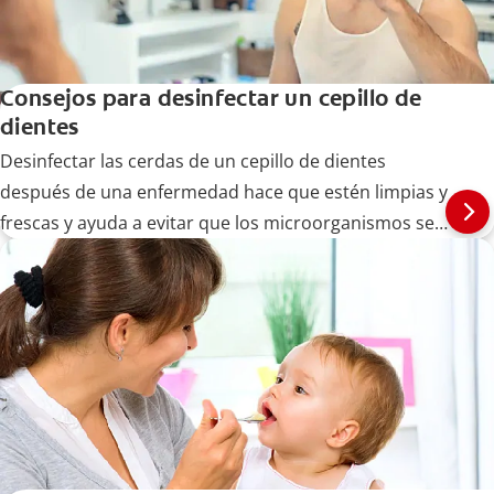
sensibilidad dental y previene problemas de encías como la
recesión de encías. Clínicamente comprobado.
*Con aplicación directa, masajeando por un minuto en cada
Consejos para desinfectar un cepillo de
diente sensible.
**Con uso regular.
dientes
***vs. cremas dentales de nitrato de potasio
Desinfectar las cerdas de un cepillo de dientes
después de una enfermedad hace que estén limpias y
frescas y ayuda a evitar que los microorganismos se
extiendan. A continuación, le decimos cómo hacerlo.