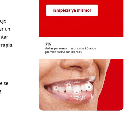
¡Empieza ya mismo!
lujo
er un
ntar
rapia.
e se
g