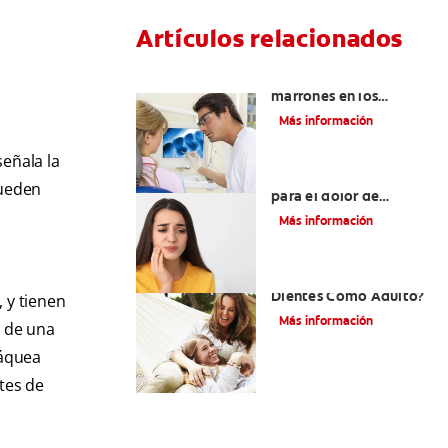
Artículos relacionados
Qué causa las manchas
marrones en los
dientes
Más información
señala la
Los 4 remedios caseros
Pueden
para el dolor de
dientes
Más información
¿Cómo Cuido De Mis
Dientes Como Adulto?
, y tienen
Más información
e de una
ráquea
tes de