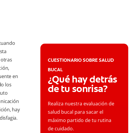
 cuando
esta
 otras
CUESTIONARIO SOBRE SALUD
ción,
BUCAL
uente en
¿Qué hay detrás
o los
de tu sonrisa?
tuto
unicación
Realiza nuestra evaluación de
ición, hay
salud bucal para sacar el
disfagia.
máximo partido de tu rutina
de cuidado.