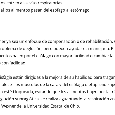
os entren a las vías respiratorias.
cual los alimentos pasan del esófago al estómago.
ener ya sea un enfoque de compensación o de rehabilitación, 
problema de deglución, pero pueden ayudarle a manejarlo. 
imentos bajen por el esófago con mayor facilidad o cambiar la
con facilidad.
sfagia están dirigidas a la mejora de su habilidad para tragar
ortalecer los músculos de la cara y del esófago o el aprendizaj
ria esté bloqueada, evitando que los alimentos bajen por la t
glución supraglótica, se realiza aguantando la respiración an
o Wexner de la Universidad Estatal de Ohio.