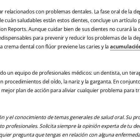
r relacionados con problemas dentales. La fase oral de la de
e cuán saludables están estos dientes, concluye un artículo 
tion Reports. Aunque cuidar bien de sus dientes no curará la d
dispensables para prevenir y reducir los problemas de la de
a crema dental con flúor previene las caries y la
acumulació
todo un equipo de profesionales médicos: un dentista, un tera
n procedimientos del oído, la nariz y la garganta. En conjunto
mejor plan de acción para aliviar cualquier problema para tr
ión y el conocimiento de temas generales de salud oral. Su pr
nto profesionales. Solicita siempre la opinión experta de tu de
alquier pregunta que tengas en relación con alguna enfermed