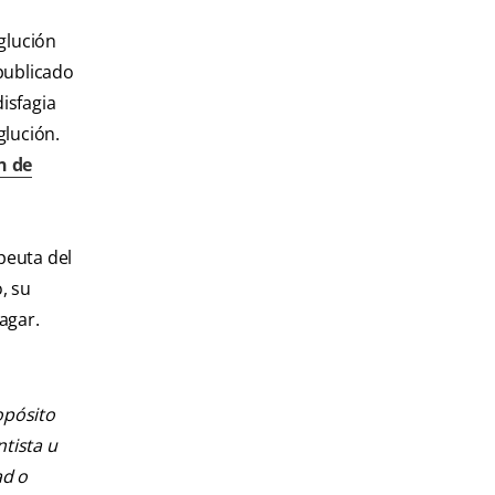
glución
publicado
isfagia
glución.
n de
peuta del
, su
agar.
opósito
ntista u
ad o