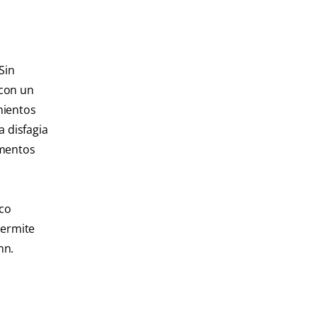
Sin
 con un
mientos
a disfagia
amentos
ico
permite
nn.