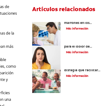
mas de
Artículos relacionados
ituaciones
Qué causa las manchas
marrones en los
dientes
Más información
mas de la
Los 4 remedios caseros
sean más
para el dolor de
dientes
Más información
ible
Tratamientos para la
ades, como
disfagia que facilitarán
parición
la deglución
Más información
nte y
ficies
con una