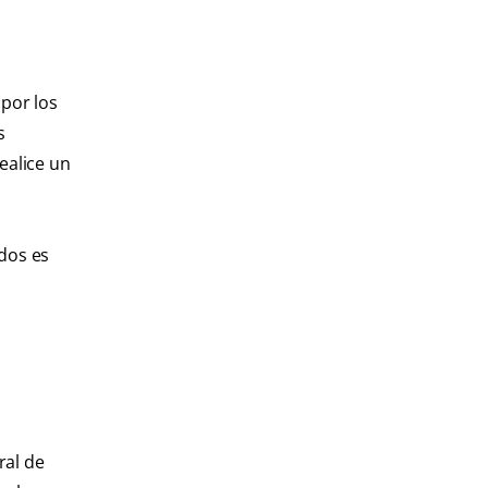
 por los
s
ealice un
dos es
ral de