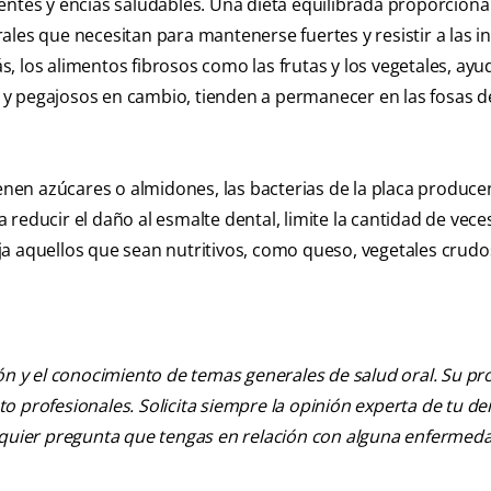
entes y encías saludables. Una dieta equilibrada proporciona 
erales que necesitan para mantenerse fuertes y resistir a las i
, los alimentos fibrosos como las frutas y los vegetales, ayu
os y pegajosos en cambio, tienden a permanecer en las fosas d
en azúcares o almidones, las bacterias de la placa produce
educir el daño al esmalte dental, limite la cantidad de veces
a aquellos que sean nutritivos, como queso, vegetales crudo
ión y el conocimiento de temas generales de salud oral. Su pr
nto profesionales. Solicita siempre la opinión experta de tu de
alquier pregunta que tengas en relación con alguna enfermed