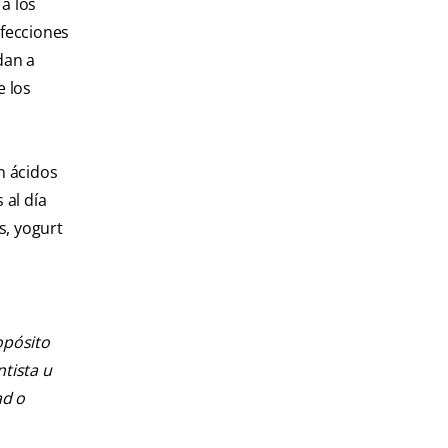
a los
nfecciones
dan a
e los
n ácidos
 al día
s, yogurt
opósito
ntista u
ad o