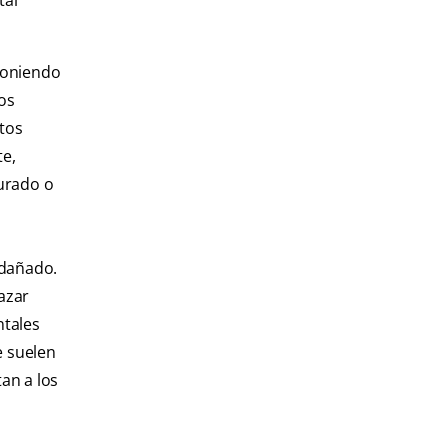
tal
poniendo
os
ntos
te,
surado o
 dañado.
azar
ntales
e suelen
an a los