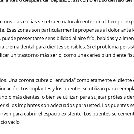
l antes o después del cepillado, así como el uso del hilo den
cemos. Las encías se retraen naturalmente con el tiempo, ex
te. Esas zonas son particularmente propensas al dolor ante l
, puede presentarse sensibilidad al aire frío, bebidas y alime
na crema dental para dientes sensibles. Si el problema persis
ndicar un trastorno más serio, como una caries o un diente fi
ñados. Una corona cubre o "enfunda" completamente el diente
ineación. Los implantes y los puentes se utilizan para reempl
no o más dientes, o bien se utilizan para sujetar prótesis de
ber si los implantes son adecuados para usted. Los puentes s
sirven para cubrir el espacio existente. Los puentes se cement
cio vacío.