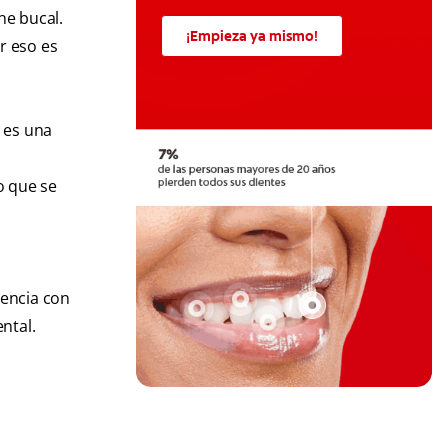
ne bucal.
¡Empieza ya mismo!
r eso es
e es una
.
o que se
uencia con
ntal.