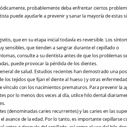
periódicamente, probablemente deba enfrentar ciertos proble
tista puede ayudarle a prevenir y sanar la mayoría de estas s
tis, que en su etapa inicial todavía es reversible. Los sínto
uy sensibles, que tienden a sangrar durante el cepillado o
ntomas, consulte a su dentista antes de que los problemas 
das, puede provocar la pérdida de los dientes.
 general de salud. Estudios recientes han demostrado una pos
e los tejidos que fijan el diente al hueso ) y otras enfermed
ble vínculo con los nacimientos prematuros. Para prevenir la a
tes por lo menos dos veces al día, utilice hilo dental diariame
es.
es (denominadas caries recurrentes) y las caries en las super
l avance de la edad. Por lo tanto, es importante cepillarse 