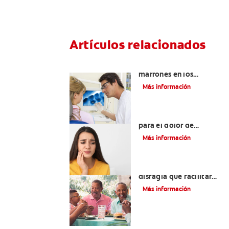
Artículos relacionados
Qué causa las manchas
marrones en los
dientes
Más información
Los 4 remedios caseros
para el dolor de
dientes
Más información
Tratamientos para la
disfagia que facilitarán
la deglución
Más información