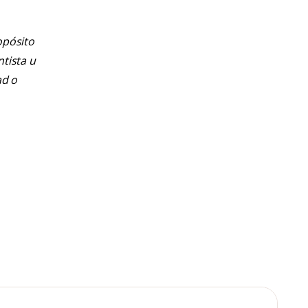
opósito
ntista u
ad o