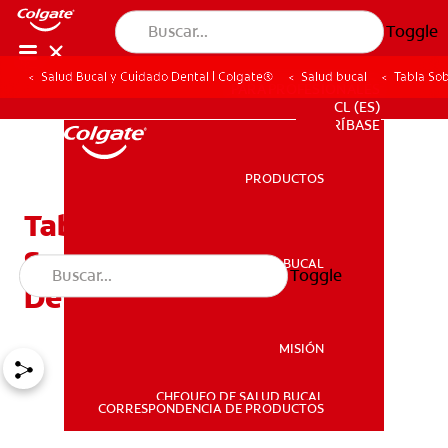
Toggle
Salud Bucal y Cuidado Dental | Colgate®
Salud bucal
Tabla Sob
PARA PROFESIONALES
CL (ES)
SUSCRÍBASE
PRODUCTOS
PRODUCTOS
Tabla Sobre El Cuidado Y
Seguridad De Los Dientes
SALUD BUCAL
Toggle
SALUD BUCAL
De Los Niños
MISIÓN
CHEQUEO DE SALUD BUCAL
MISIÓN
CORRESPONDENCIA DE PRODUCTOS