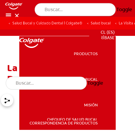
Toggle
Salud Bucal y Cuidado Dental | Colgate®
Salud bucal
La Visita
PARA PROFESIONALES
CL (ES)
SUSCRÍBASE
PRODUCTOS
PRODUCTOS
La Visita Al Consultorio
Dental Y Qué Esperar
SALUD BUCAL
Toggle
SALUD BUCAL
MISIÓN
CHEQUEO DE SALUD BUCAL
MISIÓN
CORRESPONDENCIA DE PRODUCTOS