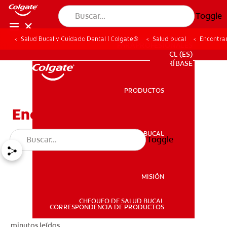
Toggle
Salud Bucal y Cuidado Dental | Colgate®
Salud bucal
Encontra
PARA PROFESIONALES
CL (ES)
SUSCRÍBASE
PRODUCTOS
PRODUCTOS
Encontrando Un Dentista
SALUD BUCAL
Toggle
SALUD BUCAL
MISIÓN
CHEQUEO DE SALUD BUCAL
MISIÓN
CORRESPONDENCIA DE PRODUCTOS
minutos leídos