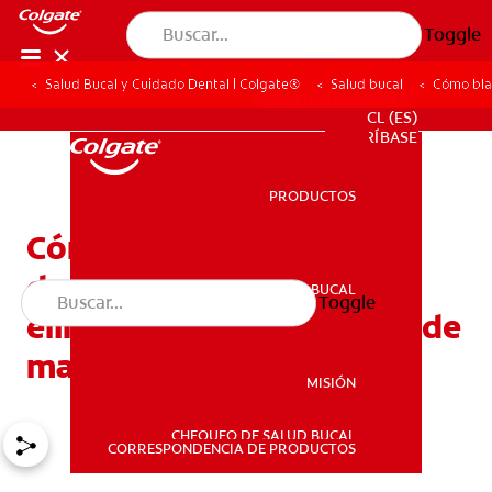
Toggle
Salud Bucal y Cuidado Dental | Colgate®
Salud bucal
Cómo bla
PARA PROFESIONALES
CL (ES)
SUSCRÍBASE
PRODUCTOS
PRODUCTOS
Cómo blanquear una
dentadura postiza:
SALUD BUCAL
Toggle
SALUD BUCAL
eliminación y prevención de
manchas
MISIÓN
CHEQUEO DE SALUD BUCAL
MISIÓN
CORRESPONDENCIA DE PRODUCTOS