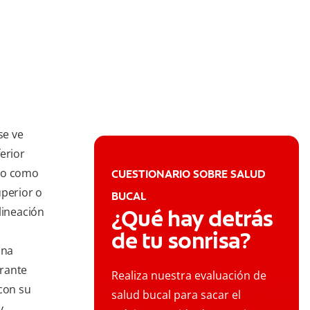
se ve
erior
ido como
CUESTIONARIO SOBRE SALUD
uperior o
BUCAL
lineación
¿Qué hay detrás
de tu sonrisa?
una
trante
Realiza nuestra evaluación de
 con su
salud bucal para sacar el
y