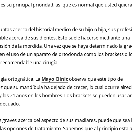
s su principal prioridad, así que es normal que usted quier
tas acerca del historial médico de su hijo o hija, sus profes
sible acerca de sus dientes. Esto suele hacerse mediante una
resión de la mordida. Una vez que se haya determinado la gr
en el uso de un aparato de ortodoncia como los brackets o l
 recomendable una cirugía.
ugía ortognática. La
Mayo Clinic
observa que este tipo de
z que su mandíbula ha dejado de crecer, lo cual ocurre alre
 y los 21 años en los hombres. Los brackets se pueden usar a
adecuado.
nes graves acerca del aspecto de sus maxilares, puede que sea
 las opciones de tratamiento. Sabemos que al principio esta 