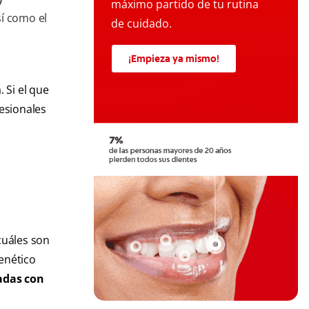
máximo partido de tu rutina
sí como el
de cuidado.
¡Empieza ya mismo!
 Si el que
esionales
cuáles son
enético
adas con