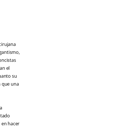
cirujana
igantismo,
oncistas
an el
uanto su
a que una
ra
ltado
e en hacer