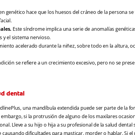
n genético hace que los huesos del cráneo de la persona se
acial.
ales.
Este síndrome implica una serie de anomalías genética
s y el sistema nervioso.
imiento acelerado durante la niñez, sobre todo en la altura, 
ndición se refiere a un crecimiento excesivo, pero no se pres
ud dental
linePlus, una mandíbula extendida puede ser parte de la f
 embargo, si la protrusión de alguno de los maxilares ocasio
l. Lleve a su hijo o hija a su profesional de la salud dental 
 causando dificultades para masticar, morder o hablar. Si el 