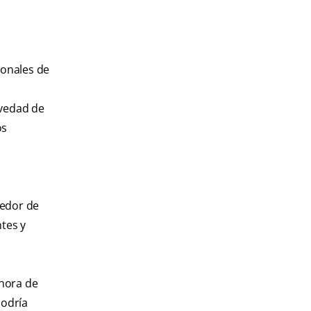
a
ionales de
avedad de
os
dedor de
ntes y
 hora de
podría