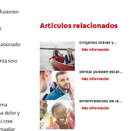
 fusionen
Artículos relacionados
s
La cirugía y los
cirujanos orales y
ocasionado
maxilofaciales
Más información
enta sino
¿La migraña y el dolor
dental pueden estar
relacionados?
Más información
Introducción a las
enfermedades de la
orma
lengua Señales, causas,
Más información
tipos y tratamiento
na dolor y
si cree
maxilar