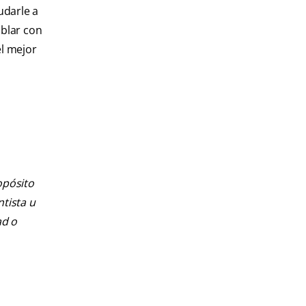
udarle a
ablar con
el mejor
opósito
ntista u
ad o