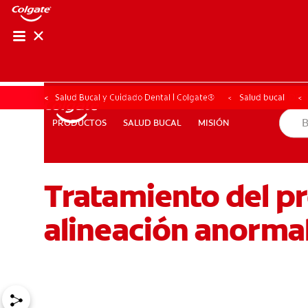
CHEQUEO DE SAL
CHEQUEO DE 
Salud Bucal y Cuidado Dental | Colgate®
Salud bucal
SALUD BUCAL
MISIÓN
PRODUCTOS
PRODUCTOS
SALUD BUCAL
MISIÓN
Tratamiento del p
PARA PROFESIONALES
CL (ES)
SUSCRÍBASE
alineación anormal