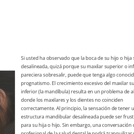
Si usted ha observado que la boca de su hijo o hija 
desalineada, quizá porque su maxilar superior o inf
pareciera sobresalir, puede que tenga algo conoc
prognatismo. El crecimiento excesivo del maxilar s
inferior (la mandíbula) resulta en un problema de a
donde los maxilares y los dientes no coinciden
correctamente. Al principio, la sensación de tener 
estructura mandibular desalineada puede ser frus
para su hija o hijo. Sin embargo, una conversación
profesional de la salud dental le podrá tranquilizar 