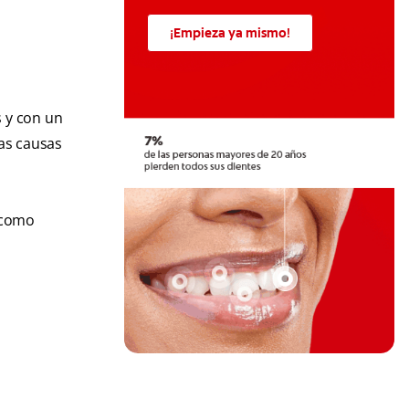
¡Empieza ya mismo!
s y con un
tas causas
 como