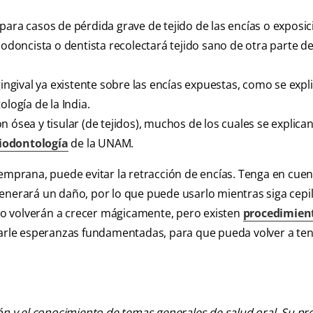
para casos de pérdida grave de tejido de las encías o exposic
iodoncista o dentista recolectará tejido sano de otra parte de
gingival ya existente sobre las encías expuestas, como se expl
logía de la India.
 ósea y tisular (de tejidos), muchos de los cuales se explican
riodontología
de la UNAM.
temprana, puede evitar la retracción de encías. Tenga en cuen
generará un daño, por lo que puede usarlo mientras siga cepi
 no volverán a crecer mágicamente, pero existen
procedimien
darle esperanzas fundamentadas, para que pueda volver a ten
ión y el conocimiento de temas generales de salud oral. Su pr