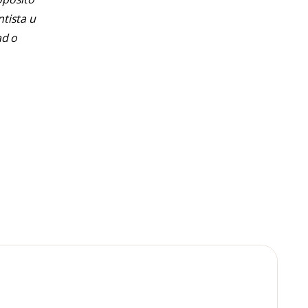
ntista u
ad o