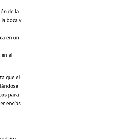
ión de la
 la boca y
ica en un
 en el
ta que el
llándose
tos para
er encías
opósito