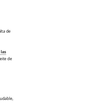
lta de
 las
eite de
ludable,