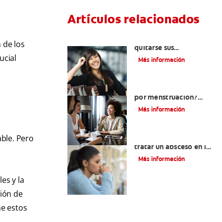
Artículos relacionados
Cuatro motivos para
 de los
quitarse sus
retenedores fijos
ucial
Más información
¿Qué es la gingivitis
por menstruación?
Cómo el ciclo
Más información
menstrual afecta la
salud de las encías
ble. Pero
¿Cuándo es necesario
tratar un absceso en las
encías?
Más información
es y la
ión de
ne estos