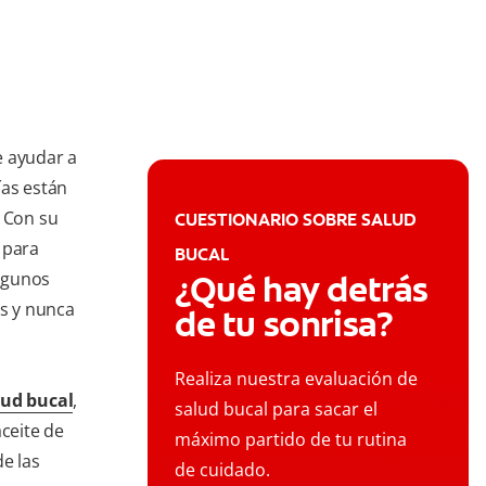
e ayudar a
ías están
. Con su
CUESTIONARIO SOBRE SALUD
 para
BUCAL
algunos
¿Qué hay detrás
as y nunca
de tu sonrisa?
Realiza nuestra evaluación de
lud bucal
,
salud bucal para sacar el
aceite de
máximo partido de tu rutina
de las
de cuidado.