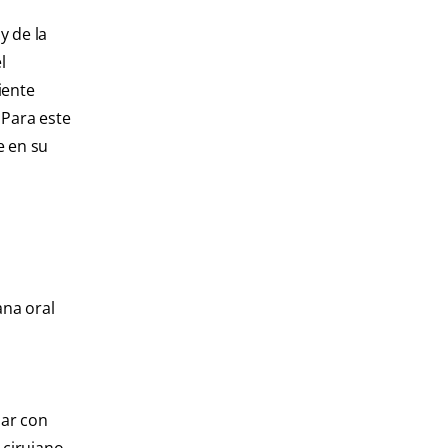
y de la
l
iente
 Para este
e en su
ana oral
zar con