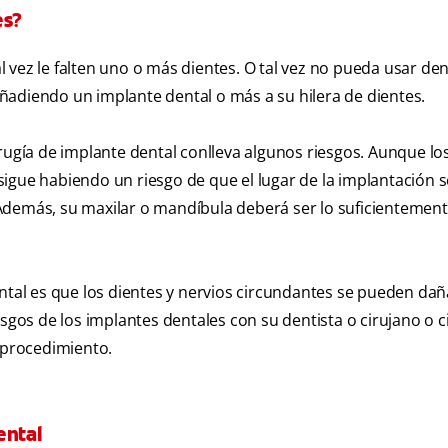
es?
al vez le falten uno o más dientes. O tal vez no pueda usar d
ñadiendo un implante dental o más a su hilera de dientes.
rugía de implante dental conlleva algunos riesgos. Aunque lo
igue habiendo un riesgo de que el lugar de la implantación se
Además, su maxilar o mandíbula deberá ser lo suficientement
ental es que los dientes y nervios circundantes se pueden da
esgos de los implantes dentales con su dentista o cirujano o c
l procedimiento.
ental