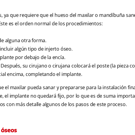
as, ya que requiere que el hueso del maxilar o mandíbuña san
Este es el orden normal de los procedimientos:
de alguna otra forma.
incluir algún tipo de injerto óseo.
plante por debajo de la encía.
espués, su cirujano o cirujana colocará el poste (la pieza co
ficial encima, completando el implante.
el maxilar pueda sanar y prepararse para la instalación fina
te, el implante no quedará fijo, por lo que es de suma import
os con más detalle algunos de los pasos de este proceso.
s óseos