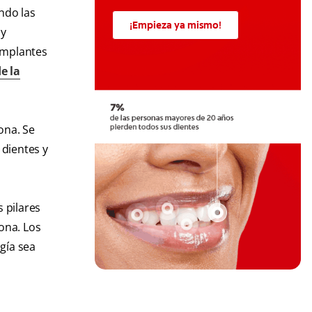
ndo las
¡Empieza ya mismo!
 y
implantes
e la
ona. Se
 dientes y
s pilares
ona. Los
ugía sea