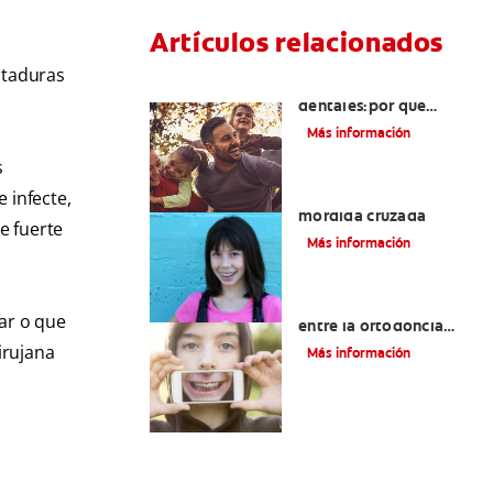
Artículos relacionados
entaduras
Retenedores
dentales:por qué
usarlos y cómo
Más información
conservarlos
s
Cómo corregir una
 infecte,
mordida cruzada
e fuerte
Más información
Principales diferencias
ñar o que
entre la ortodoncia
para adultos y para
irujana
Más información
niños