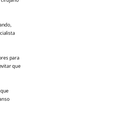
 cirujano
ando,
ialista
ores para
evitar que
s que
canso