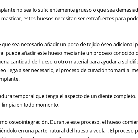
 implante no sea lo suficientemente grueso o que sea demasia
 masticar, estos huesos necesitan ser extrafuertes para pod
 que sea necesario añadir un poco de tejido óseo adicional p
 oral puede añadir este hueso mediante un proceso conocido
eña cantidad de hueso u otro material para ayudar a solidific
o óseo llega a ser necesario, el proceso de curación tomará al 
implante.
adura temporal que tenga el aspecto de un diente completo. 
a limpia en todo momento.
omo osteointegración. Durante este proceso, el hueso comie
rtiéndolo en una parte natural del hueso alveolar. El proceso