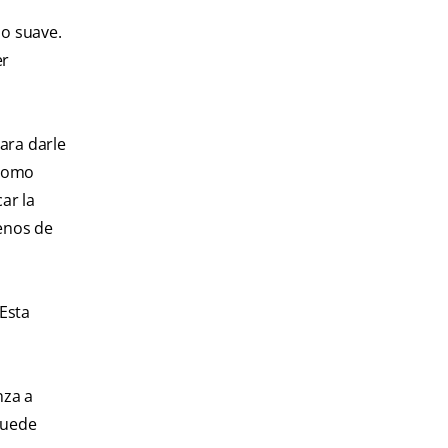
do suave.
er
ara darle
 como
ar la
menos de
Esta
nza a
 puede