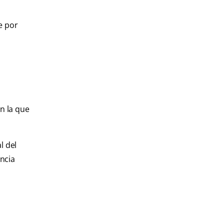
e por
n la que
l del
ancia