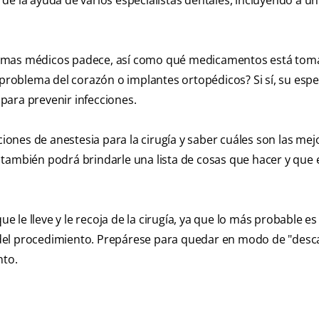
de la ayuda de varios especialistas dentales, incluyendo a un
lemas médicos padece, así como qué medicamentos está tom
 problema del corazón o implantes ortopédicos? Si sí, su espec
 para prevenir infecciones.
ones de anestesia para la cirugía y saber cuáles son las mej
también podrá brindarle una lista de cosas que hacer y que 
ue le lleve y le recoja de la cirugía, ya que lo más probable e
 del procedimiento. Prepárese para quedar en modo de "des
nto.