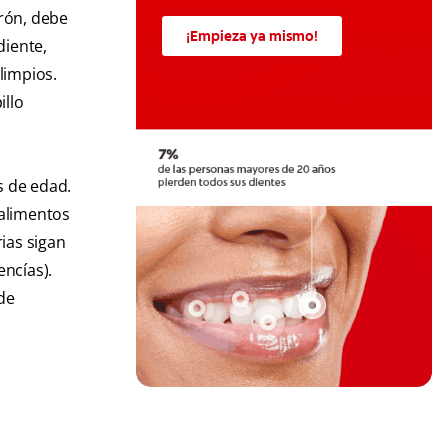
rón, debe
¡Empieza ya mismo!
diente,
limpios.
illo
s de edad.
 alimentos
ias sigan
encías).
de