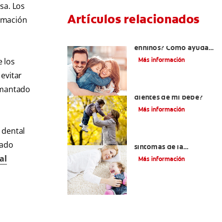
sa. Los
Artículos relacionados
ormación
¿Dolor de muela
enniños? Cómo ayudar
a tus pequeños en el
Más información
e los
proceso
evitar
¿El chupón dañará los
amantado
dientes de mi bebé?
Más información
 dental
Los principales
dado
síntomas de la
dentición
al
Más información