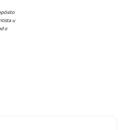
opósito
ntista u
ad o