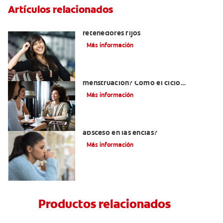
Artículos relacionados
Cuatro motivos para quitarse sus
retenedores fijos
Más información
¿Qué es la gingivitis por
menstruación? Cómo el ciclo
menstrual afecta la salud de las encías
Más información
¿Cuándo es necesario tratar un
absceso en las encías?
Más información
Productos relacionados