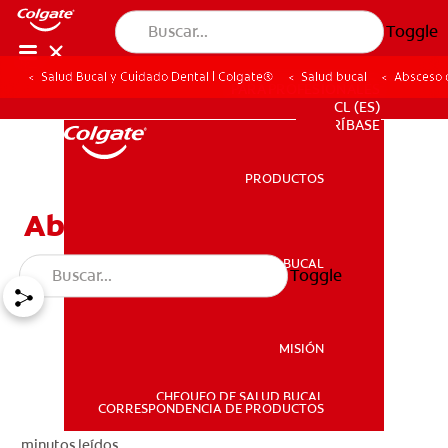
Toggle
Salud Bucal y Cuidado Dental | Colgate®
Salud bucal
Absceso 
PARA PROFESIONALES
CL (ES)
SUSCRÍBASE
PRODUCTOS
PRODUCTOS
Absceso dental
SALUD BUCAL
Toggle
SALUD BUCAL
MISIÓN
CHEQUEO DE SALUD BUCAL
MISIÓN
CORRESPONDENCIA DE PRODUCTOS
minutos leídos