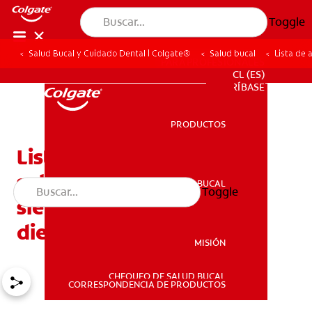
Toggle
Salud Bucal y Cuidado Dental | Colgate®
Salud bucal
Lista de 
PARA PROFESIONALES
CL (ES)
SUSCRÍBASE
PRODUCTOS
PRODUCTOS
Lista de alimentos
saludables: Los mejores
SALUD BUCAL
Toggle
SALUD BUCAL
siete alimentos para sus
dientes
MISIÓN
CHEQUEO DE SALUD BUCAL
MISIÓN
CORRESPONDENCIA DE PRODUCTOS