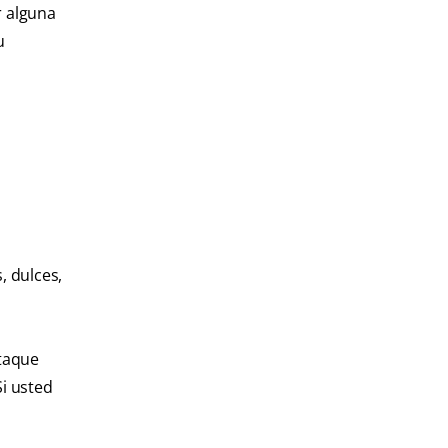
r alguna
u
, dulces,
ataque
Si usted