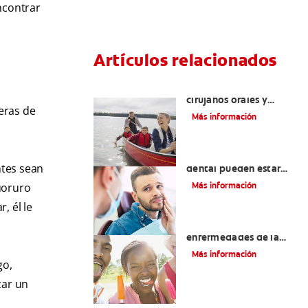
encontrar
Artículos relacionados
La cirugía y los
cirujanos orales y
eras de
maxilofaciales
Más información
¿La migraña y el dolor
ntes sean
dental pueden estar
relacionados?
Más información
uoruro
, él le
Introducción a las
enfermedades de la
lengua Señales, causas,
Más información
tipos y tratamiento
go,
zar un