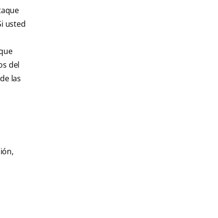
ataque
Si usted
 que
os del
de las
ión,