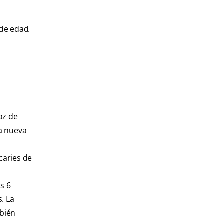
 de edad.
az de
ta nueva
caries de
s 6
. La
mbién