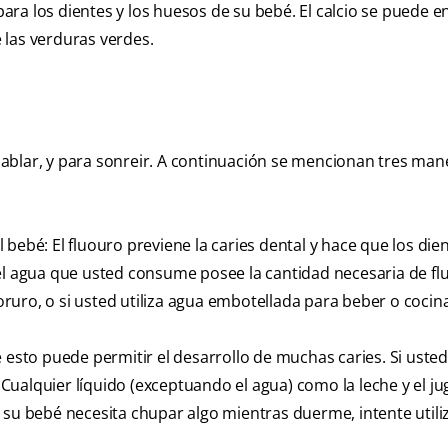
 para los dientes y los huesos de su bebé. El calcio se puede 
e las verduras verdes.
ablar, y para sonreir. A continuación se mencionan tres man
bebé: El fluouro previene la caries dental y hace que los die
 el agua que usted consume posee la cantidad necesaria de fl
uoruro, o si usted utiliza agua embotellada para beber o cocinar
 esto puede permitir el desarrollo de muchas caries. Si usted
ualquier líquido (exceptuando el agua) como la leche y el ju
 su bebé necesita chupar algo mientras duerme, intente utili