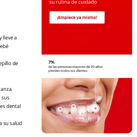
su rutina de cuidado
¡Empiece ya mismo!
 lleve a
bebé
epillo de
canza.
 sus
ies dental
a su salud