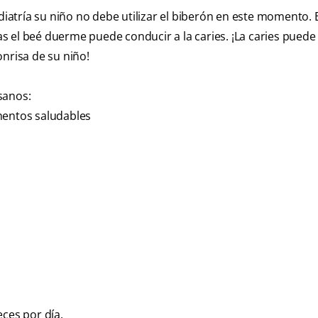
atría su niño no debe utilizar el biberón en este momento. E
s el beé duerme puede conducir a la caries. ¡La caries puede
onrisa de su niño!
sanos:
mentos saludables
eces por día.