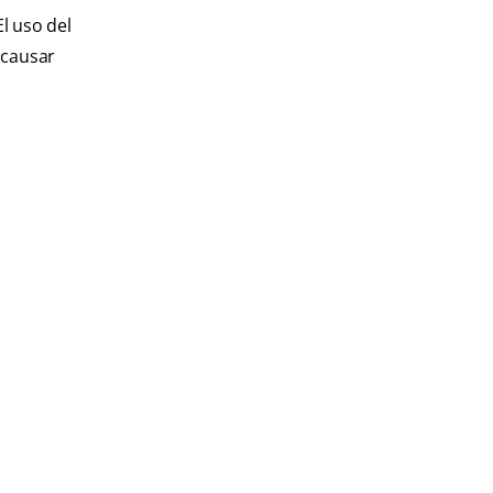
l uso del
 causar