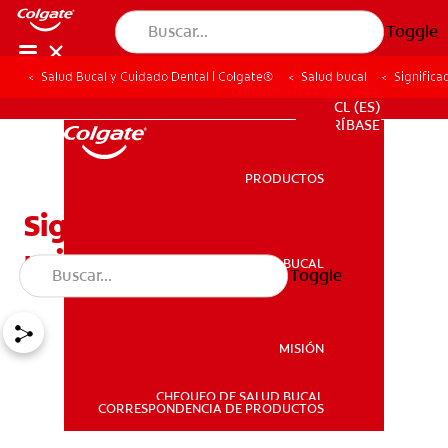
Toggle
Salud Bucal y Cuidado Dental | Colgate®
Salud bucal
Significa
PARA PROFESIONALES
CL (ES)
SUSCRÍBASE
PRODUCTOS
PRODUCTOS
Significado de las encías
rojas en mujeres
SALUD BUCAL
Toggle
SALUD BUCAL
MISIÓN
CHEQUEO DE SALUD BUCAL
MISIÓN
CORRESPONDENCIA DE PRODUCTOS