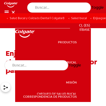
Toggle
Salud Bucal y Cuidado Dental | Colgate®
Salud bucal
Enjuagues
PARA PROFESIONALES
CL (ES)
SUSCRÍBASE
PRODUCTOS
PRODUCTOS
Enjuagues bucales con
clorhexidina: ¿Son lo mejor
SALUD BUCAL
Toggle
SALUD BUCAL
para usted?
MISIÓN
CHEQUEO DE SALUD BUCAL
MISIÓN
CORRESPONDENCIA DE PRODUCTOS