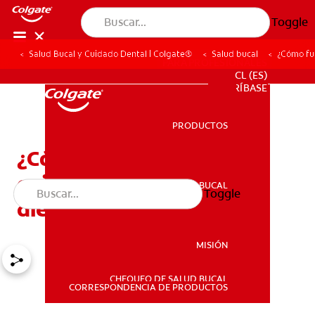
Toggle
Salud Bucal y Cuidado Dental | Colgate®
Salud bucal
¿Cómo fun
PARA PROFESIONALES
CL (ES)
SUSCRÍBASE
PRODUCTOS
PRODUCTOS
¿Cómo funcionan los
enjuagues bucales para
SALUD BUCAL
Toggle
SALUD BUCAL
dientes sensibles?
MISIÓN
CHEQUEO DE SALUD BUCAL
MISIÓN
CORRESPONDENCIA DE PRODUCTOS